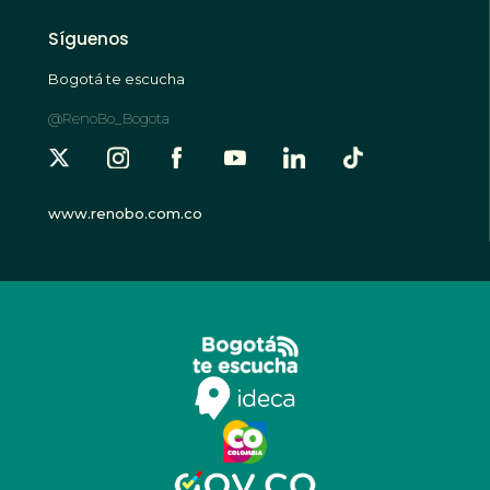
Síguenos
Bogotá te escucha
@RenoBo_Bogota
www.renobo.com.co