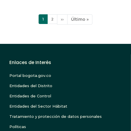
Paginación
Página
Página
Siguiente
››
Última
Último »
1
2
actual
página
página
Enlaces de Interés
Portal bogota.gov.co
Entidades del Distrito
Entidades de Control
Entidades del Sector Hábitat
Tratamiento y protección de datos personales
Políticas