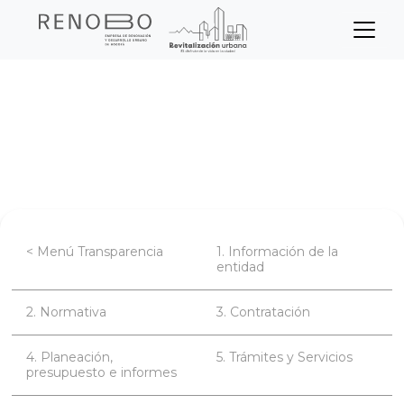
Sitio Web Empresa de Ren
Pasar
Inicio
Transparencia
Participa
al
contenido
Estrategia de rendición de cuentas
principal
Noticias - Rendición de cuentas
< Menú Transparencia
1. Información de la
entidad
2. Normativa
3. Contratación
4. Planeación,
5. Trámites y Servicios
presupuesto e informes