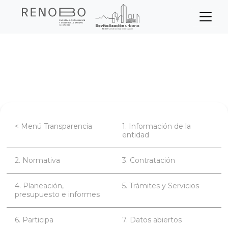
Sitio Web Empresa de Ren
Pasar
Inicio
Transparencia
al
contenido
Trámites y servicios
principal
< Menú Transparencia
1. Información de la
entidad
2. Normativa
3. Contratación
4. Planeación,
5. Trámites y Servicios
presupuesto e informes
6. Participa
7. Datos abiertos