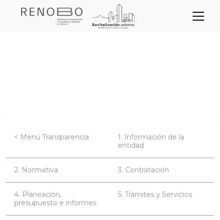
Sitio Web Empresa de Ren
Pasar
Inicio
Transparencia
al
contenido
Información de la entidad
principal
Funciones y Deberes
< Menú Transparencia
1. Información de la
entidad
2. Normativa
3. Contratación
4. Planeación,
5. Trámites y Servicios
presupuesto e informes