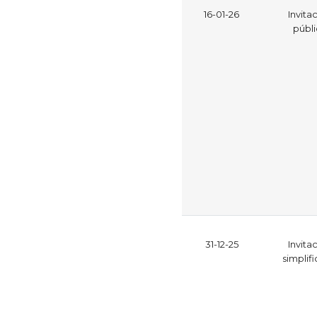
16-01-26
Invita
públ
31-12-25
Invita
simplif