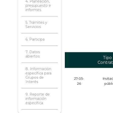
4. Planeación,
presupuesto e
informes
5. Trámites y
Servicios
6. Participa
7. Datos
abiertos
Fecha de
Tipo
Expedición
Contrat
8. Información
específica para
Grupos de
27-05-
Invita
Interés
26
públ
9. Reporte de
información
específica