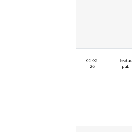
02-02-
Invita
26
públ