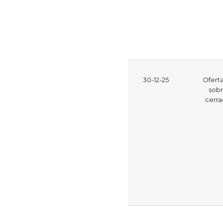
30-12-25
Ofert
sob
cerr