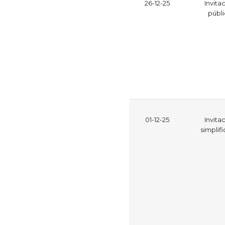
26-12-25
Invita
públ
01-12-25
Invita
simplif