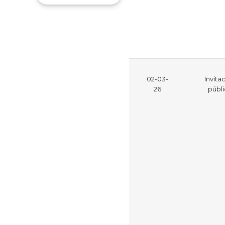
02-03-
Invita
26
públ