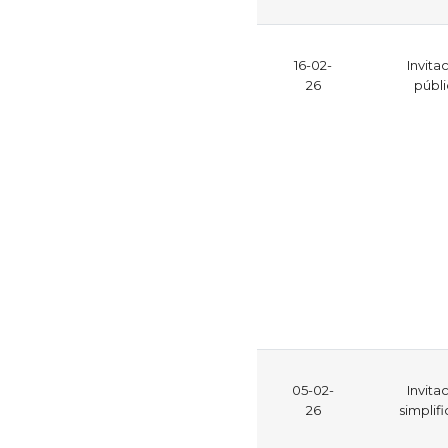
16-02-
Invita
26
públ
05-02-
Invita
26
simplif