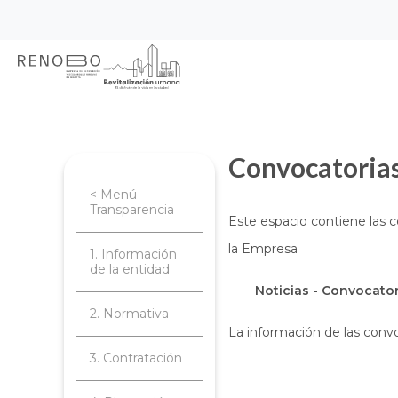
Sitio Web Empresa de Ren
Pasar
Inicio
Transparencia
Contratación
al
contenido
principal
Convocatoria
< Menú
Transparencia
Este espacio contiene las c
la Empresa
1. Información
de la entidad
Noticias - Convocator
2. Normativa
La información de las conv
3. Contratación