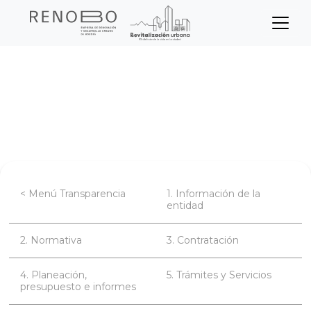
Sitio Web Empresa de Ren
Pasar
Inicio
Transparencia
Participa
al
contenido
Noticias - Convocatorias de espacios de
principal
diálogo y participación
< Menú Transparencia
1. Información de la
entidad
2. Normativa
3. Contratación
4. Planeación,
5. Trámites y Servicios
presupuesto e informes