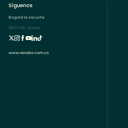
Síguenos
Bogotá te escucha
@RenoBo_Bogota
www.renobo.com.co