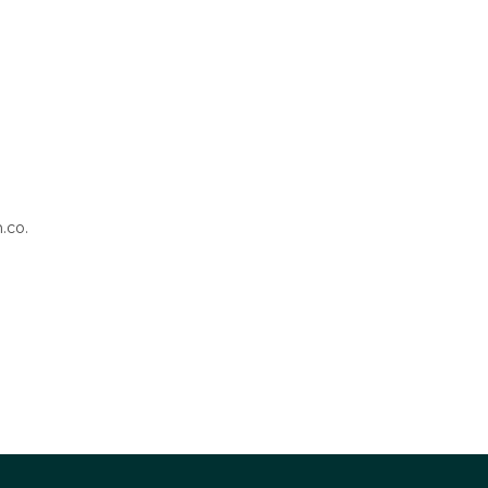
.co
.