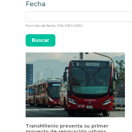
Fecha
Formato de fecha: DÍA-MES-AÑO
TransMilenio presenta su primer
proyecto de renovación urbana