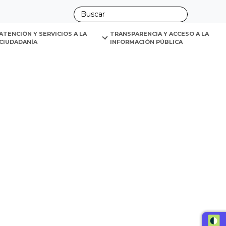
ano
ATENCIÓN Y SERVICIOS A LA 
TRANSPARENCIA Y ACCESO A LA 
CIUDADANÍA
INFORMACIÓN PÚBLICA