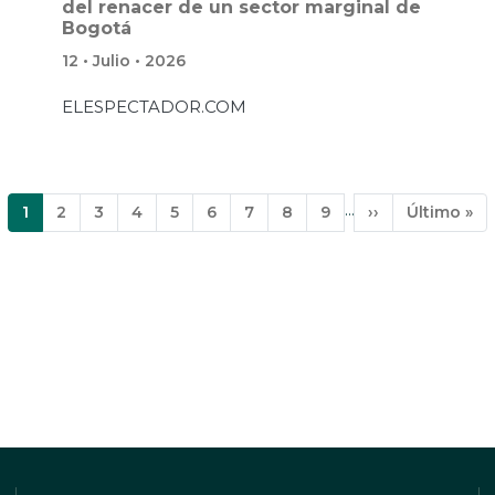
del renacer de un sector marginal de
Bogotá
12 • Julio • 2026
ELESPECTADOR.COM
…
Página
1
Página
2
Página
3
Página
4
Página
5
Página
6
Página
7
Página
8
Página
9
Siguiente
››
Última
Último »
actual
página
página