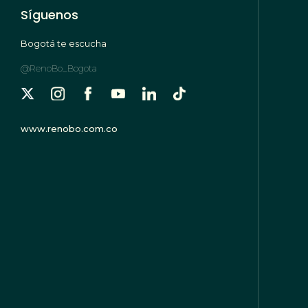
Síguenos
Bogotá te escucha
@RenoBo_Bogota
www.renobo.com.co