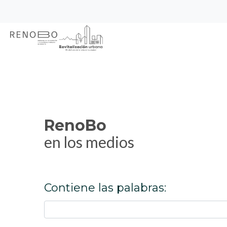
Sitio Web Empresa de Ren
Pasar
Inicio
RenoBo en los medios
al
contenido
principal
RenoBo
en los medios
Contiene las palabras: