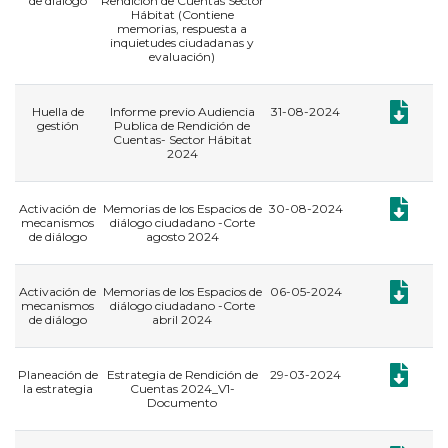
de diálogo
Rendición de Cuentas Sector
Hábitat (Contiene
memorias, respuesta a
inquietudes ciudadanas y
evaluación)
Documento
Huella de
Informe previo Audiencia
31-08-2024
gestión
Publica de Rendición de
Cuentas- Sector Hábitat
2024
Documento
Activación de
Memorias de los Espacios de
30-08-2024
mecanismos
diálogo ciudadano -Corte
de diálogo
agosto 2024
Documento
Activación de
Memorias de los Espacios de
06-05-2024
mecanismos
diálogo ciudadano -Corte
de diálogo
abril 2024
Documento
Planeación de
Estrategia de Rendición de
29-03-2024
la estrategia
Cuentas 2024_V1-
Documento