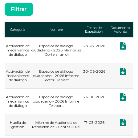
Fecha de
Documento
Categoría
Nombre
Expedición
Adjunto
Documento
Activación de
Espacios de diálogo
28-07-2026
mecanismos
ciudadano - 2026 Memorias
de diálogo
(Corte a junio)
Documento
Activación de
Espacios de diálogo
30-06-2026
mecanismos
ciudadano - 2026 Informe
de diálogo
Sector Habitat
Documento
Activación de
Espacios de diálogo
26-06-2026
mecanismos
ciudadano - 2026 Informe
de diálogo
Teleport
Documento
Huella de
Informe de Audiencia de
17-03-2026
gestión
Rendición de Cuentas 2025