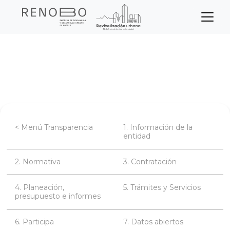
Sitio Web Empresa de Ren
Pasar
Inicio
Transparencia
Participa
al
contenido
Estrategia de rendición de cuentas
principal
< Menú Transparencia
1. Información de la
entidad
2. Normativa
3. Contratación
4. Planeación,
5. Trámites y Servicios
presupuesto e informes
6. Participa
7. Datos abiertos