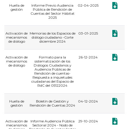
Documento
Huella de
Informe Previo Audiencia
02-04-2025
gestión
Pública de Rendición de
Cuentas del Sector Hábitat
2025
Documento
Activación de
Memorias de los Espacios de
03-01-2025
mecanismos
diálogo ciudadano -Corte
de diálogo
diciembre 2024
Documento
Activación de
Formato para la
26-12-2024
mecanismos
sistematización de los
de diálogo
Diálogos Ciudadanos y
Audiencia Públicas de
Rendición de cuentas-
Respuesta a inquietudes
ciudadanas del Espacio de
RdC del 05122024
Documento
Huella de
Boletín de Gestión y
04-12-2024
gestión
Rendición de Cuentas 2024
Documento
Activación de
Informe Audiencia Pública
29-10-2024
mecanismos
Sectorial 2024 - Nodo de