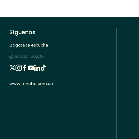
Síguenos
Bogotá te escucha
@RenoBo_Bogota
www.renobo.com.co