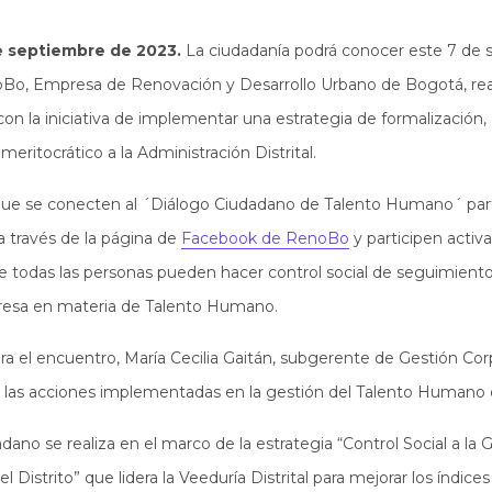
e septiembre de 2023.
La ciudadanía podrá conocer este 7 de 
Bo, Empresa de Renovación y Desarrollo Urbano de Bogotá, real
on la iniciativa de implementar una estrategia de formalización, 
meritocrático a la Administración Distrital.
 que se conecten al ´Diálogo Ciudadano de Talento Humano´ parti
a través de la página de
Facebook de RenoBo
y participen acti
 todas las personas pueden hacer control social de seguimiento
presa en materia de Talento Humano.
ra el encuentro, María Cecilia Gaitán, subgerente de Gestión Cor
 las acciones implementadas en la gestión del Talento Human
ano se realiza en el marco de la estrategia “Control Social a la G
Distrito” que lidera la Veeduría Distrital para mejorar los índice