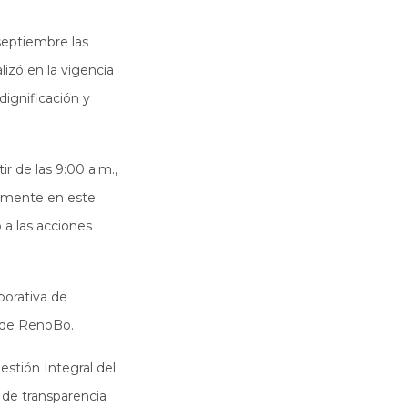
septiembre las
izó en la vigencia
dignificación y
r de las 9:00 a.m.,
vamente en este
 a las acciones
porativa de
o de RenoBo.
estión Integral del
s de transparencia