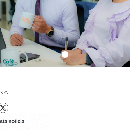
r
13:47
X
acebook