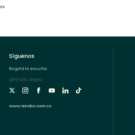
mos
Síguenos
Bogotá te escucha
@RenoBo_Bogota
www.renobo.com.co