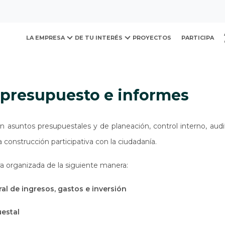
ovación y Desarrollo Urb
presupuesto e informes
LA EMPRESA
DE TU INTERÉS
PROYECTOS
PARTICIPA
, presupuesto e informes
n asuntos presupuestales y de planeación, control interno, aud
a construcción participativa con la ciudadanía.
a organizada de la siguiente manera:
al de ingresos, gastos e inversión
uestal