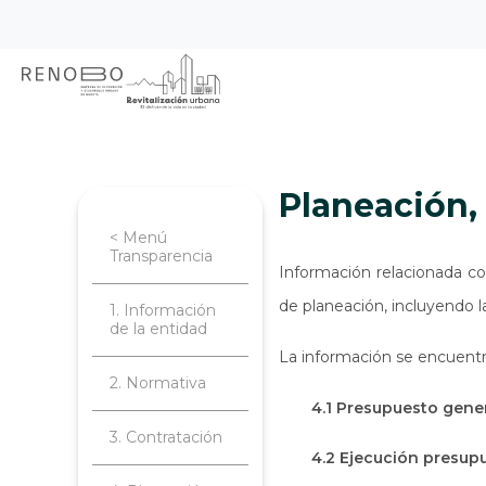
Sitio Web Empresa de Ren
Pasar
Inicio
Transparencia
Planeación, 
al
contenido
principal
Planeación
< Menú
Transparencia
Información relacionada co
de planeación, incluyendo l
1. Información
de la entidad
La información se encuentr
2. Normativa
4.1 Presupuesto gener
3. Contratación
4.2 Ejecución presup