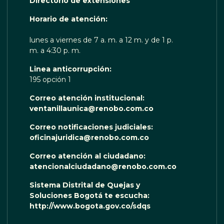
Directorio de extensiones
 TE ESCUCHA RENOBO
Horario de atención:
lunes a viernes de 7 a. m. a 12 m. y de 1 p.
m. a 4:30 p. m.
Linea anticorrupción:
195 opción 1
Correo atención institucional:
ventanillaunica@renobo.com.co
Correo notificaciones judiciales:
oficinajuridica@renobo.com.co
Correo atención al ciudadano:
atencionalciudadano@renobo.com.co
Sistema Distrital de Quejas y
Soluciones Bogotá te escucha:
http://www.bogota.gov.co/sdqs