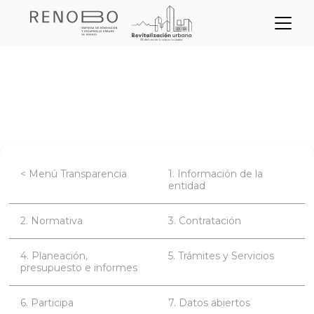
Sitio Web Empresa de Ren
Pasar
Inicio
Transparencia
al
contenido
Planeación, presupuesto e informes
principal
< Menú Transparencia
1. Información de la
entidad
2. Normativa
3. Contratación
4. Planeación,
5. Trámites y Servicios
presupuesto e informes
6. Participa
7. Datos abiertos