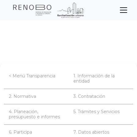
Sitio Web Empresa de Ren
Pasar
Inicio
Transparencia
al
contenido
Planeación, presupuesto e informes
principal
< Menú Transparencia
1. Información de la
entidad
2. Normativa
3. Contratación
4. Planeación,
5. Trámites y Servicios
presupuesto e informes
6. Participa
7. Datos abiertos