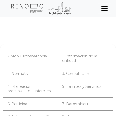
Sitio Web Empresa de Ren
Pasar
Inicio
Transparencia
Participa
al
contenido
principal
< Menú Transparencia
1. Información de la
entidad
2. Normativa
3. Contratación
4. Planeación,
5. Trámites y Servicios
presupuesto e informes
6. Participa
7. Datos abiertos