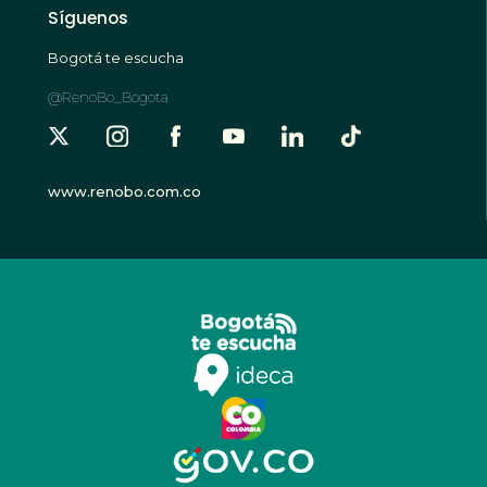
Síguenos
Bogotá te escucha
@RenoBo_Bogota
www.renobo.com.co