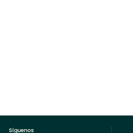
na nueva ventana
Síguenos