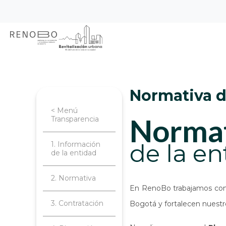
Sitio Web Empresa de Ren
Pasar
Inicio
Transparencia
Normativa de
al
contenido
principal
Normativa 
< Menú
norma
Transparencia
de la en
1. Información
de la entidad
2. Normativa
En RenoBo trabajamos con u
3. Contratación
Bogotá y fortalecen nuestro