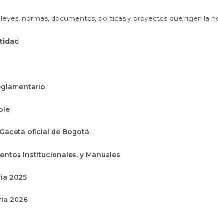
 leyes, normas, documentos, políticas y proyectos que rigen la n
ntidad
eglamentario
ble
Abre en una nueva ventana
Gaceta oficial de Bogotá.
ientos Institucionales, y Manuales
ia 2025
ria 2026