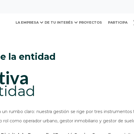
ovación y Desarrollo Urb
 la entidad
LA EMPRESA
DE TU INTERÉS
PROYECTOS
PARTICIPA
de la entidad
tiva
tidad
n rumbo claro: nuestra gestión se rige por tres instrumentos 
 rol como operador urbano, gestor inmobiliario y gestor de suel