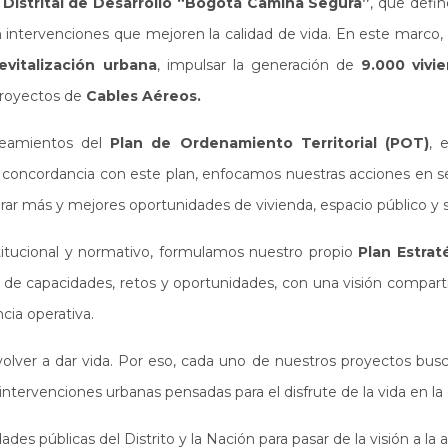
 Distrital de Desarrollo “Bogotá Camina Segura”
, que defin
con intervenciones que mejoren la calidad de vida. En este marco
vitalización urbana
, impulsar la generación de
9.000 vivi
proyectos de
Cables Aéreos.
neamientos del
Plan de Ordenamiento Territorial (POT)
, 
En concordancia con este plan, enfocamos nuestras acciones en s
ar más y mejores oportunidades de vivienda, espacio público y se
titucional y normativo, formulamos nuestro propio
Plan Estrat
s de capacidades, retos y oportunidades, con una visión compart
ncia operativa.
 volver a dar vida. Por eso, cada uno de nuestros proyectos busc
tervenciones urbanas pensadas para el disfrute de la vida en la 
ades públicas del Distrito y la Nación para pasar de la visión a la 