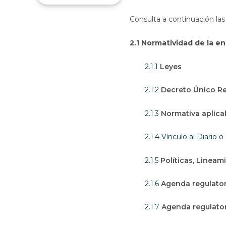
Consulta a continuación las
2.1 Normatividad de la e
2.1.1
Leyes
2.1.2
Decreto Único R
2.1.3
Normativa aplica
2.1.4 Vínculo al Diario o
2.1.5
Políticas, Lineam
2.1.6
Agenda regulator
2.1.7
Agenda regulato