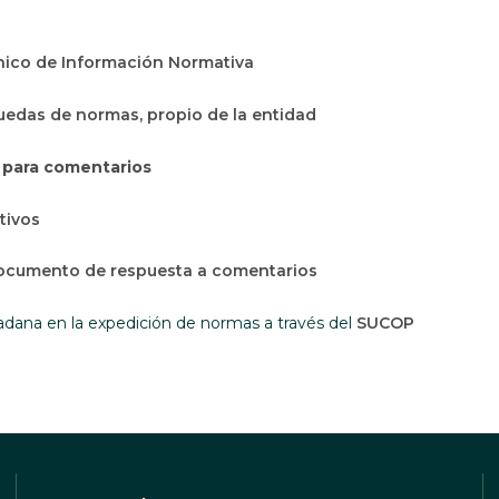
Abre en una nueva ventana
nico de Información Normativa
edas de normas, propio de la entidad
 para comentarios
tivos
ocumento de respuesta a comentarios
Abre en u
dadana en la expedición de normas a través del
SUCOP