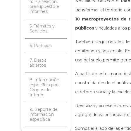
Nos alineamos con el
Plan
4. Planeación,
presupuesto e
transformar el territorio 
informes
10 macroproyectos de re
5. Trámites y
públicos
vinculados a los 
Servicios
También seguimos los li
6. Participa
equilibrada y sostenible. 
uso del suelo permite gener
7. Datos
abiertos
A partir de este marco ins
8. Información
construida desde el análisi
específica para
Grupos de
el retorno social y la excele
Interés
Revitalizar, en esencia, es
9. Reporte de
información
agregando valor mediante in
específica
Somos el aliado de las entid