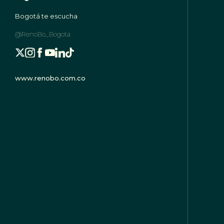
Bogotá te escucha
@RenoBo_Bogota
www.renobo.com.co