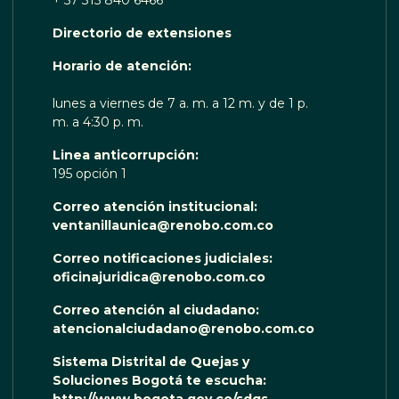
+ 57 315 840 6466
Directorio de extensiones
 TE ESCUCHA RENOBO
Horario de atención:
lunes a viernes de 7 a. m. a 12 m. y de 1 p.
m. a 4:30 p. m.
Linea anticorrupción:
195 opción 1
Correo atención institucional:
ventanillaunica@renobo.com.co
Correo notificaciones judiciales:
oficinajuridica@renobo.com.co
Correo atención al ciudadano:
atencionalciudadano@renobo.com.co
Sistema Distrital de Quejas y
Soluciones Bogotá te escucha: