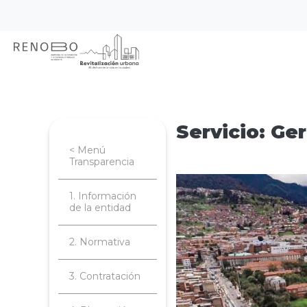
Sitio Web Empresa de Ren
Pasar
Inicio
Transparencia
Trámites y se
al
contenido
principal
Servicio: Ge
< Menú
Transparencia
Imagen
1. Información
de la entidad
2. Normativa
3. Contratación