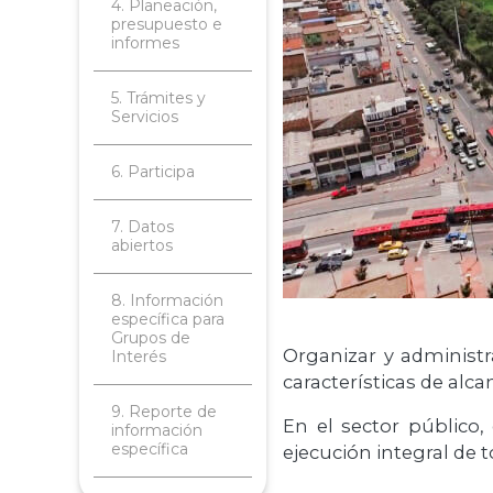
4. Planeación,
presupuesto e
informes
5. Trámites y
Servicios
6. Participa
7. Datos
abiertos
8. Información
específica para
Grupos de
Organizar y administr
Interés
características de alca
9. Reporte de
En el sector público,
información
específica
ejecución integral de 