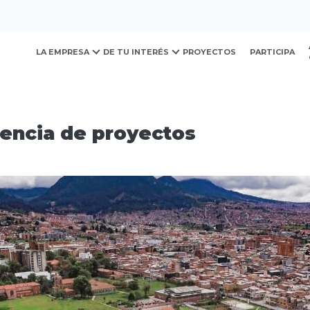
ovación y Desarrollo Urb
rvicios
Servicio: Gerencia de proyectos
LA EMPRESA
DE TU INTERÉS
PROYECTOS
PARTICIPA
rencia de proyectos