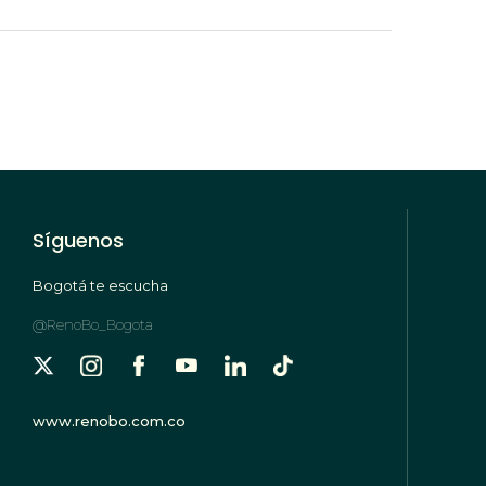
Síguenos
Bogotá te escucha
@RenoBo_Bogota
www.renobo.com.co