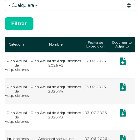
Fecha de
Documento
Categoría
Nombre
Expedición
Adjunto
Plan Anual
Plan Anual de Adquisiciones
17-07-2026
Documento:
de
2026 V5
Adquisiciones
Documento:
Plan Anual
Plan Anual de Adquisiciones
15-07-2026
de
2026 V4
Adquisiciones
Documento:
Plan Anual
Plan Anual de Adquisiciones
03-07-2026
de
2026 V3
Adquisiciones
Documento: 
Liquidaciones
Acto contractual de
02-06-2026