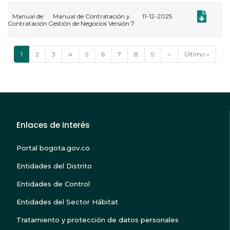
Documento:
Manual de
Manual de Contratación y
11-12-2025
Contratación
Gestión de Negocios Versión 7
Paginación
Página
1
Página
2
Página
3
Página
4
Página
5
Página
6
Página
7
Página
8
Página
9
Siguiente
››
Última
Último »
actual
página
página
Enlaces de Interés
Portal bogota.gov.co
Entidades del Distrito
Entidades de Control
Entidades del Sector Hábitat
Tratamiento y protección de datos personales