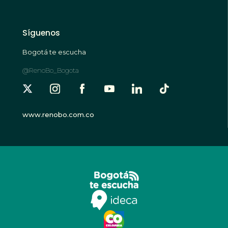
Síguenos
Bogotá te escucha
@RenoBo_Bogota
www.renobo.com.co