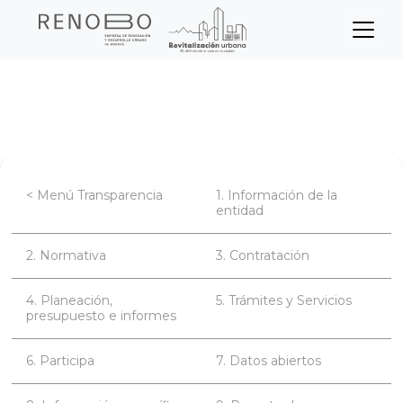
Sitio Web Empresa de Ren
Pasar
Inicio
Transparencia
Contratación
al
contenido
principal
< Menú Transparencia
1. Información de la
entidad
2. Normativa
3. Contratación
4. Planeación,
5. Trámites y Servicios
presupuesto e informes
6. Participa
7. Datos abiertos