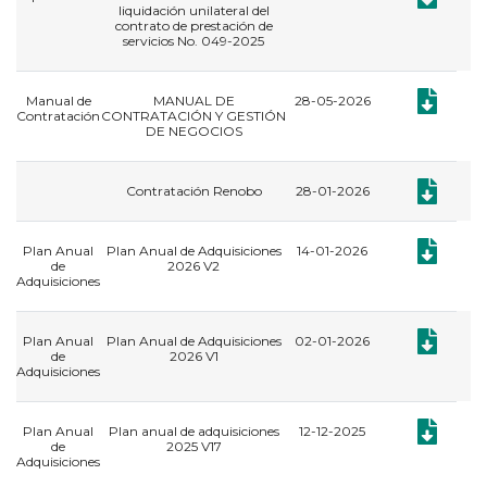
liquidación unilateral del
contrato de prestación de
servicios No. 049-2025
Documento
Manual de
MANUAL DE
28-05-2026
Contratación
CONTRATACIÓN Y GESTIÓN
DE NEGOCIOS
Documento:
Contratación Renobo
28-01-2026
Documento:
Plan Anual
Plan Anual de Adquisiciones
14-01-2026
de
2026 V2
Adquisiciones
Documento:
Plan Anual
Plan Anual de Adquisiciones
02-01-2026
de
2026 V1
Adquisiciones
Documento:
Plan Anual
Plan anual de adquisiciones
12-12-2025
de
2025 V17
Adquisiciones