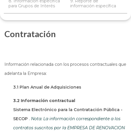
8. Información específica
9. Reporte de
para Grupos de Interés
información específica
Contratación
Información relacionada con los procesos contractuales que
adelanta la Empresa:
3.1 Plan Anual de Adquisiciones
3.2 Información contractual
Sistema Electrónico para la Contratación Pública -
Abre en una nueva ventana
SECOP
.
Nota: La información correspondiente a los
contratos suscritos por la EMPRESA DE RENOVACION