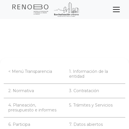
Sitio Web Empresa de Ren
Pasar
Inicio
Transparencia
al
contenido
Planeación, presupuesto e informes
principal
< Menú Transparencia
1. Información de la
entidad
2. Normativa
3. Contratación
4. Planeación,
5. Trámites y Servicios
presupuesto e informes
6. Participa
7. Datos abiertos