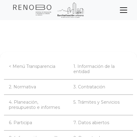
Sitio Web Empresa de Ren
Pasar
Inicio
Transparencia
Participa
al
contenido
principal
< Menú Transparencia
1. Información de la
entidad
2. Normativa
3. Contratación
4. Planeación,
5. Trámites y Servicios
presupuesto e informes
6. Participa
7. Datos abiertos