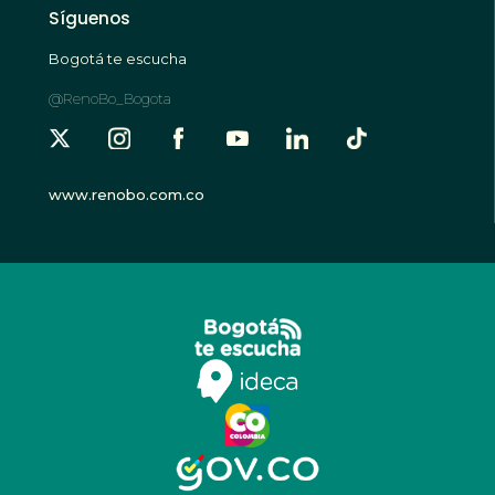
Síguenos
Bogotá te escucha
@RenoBo_Bogota
www.renobo.com.co