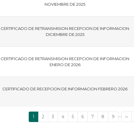
NOVIEMBRE DE 2025
CERTIFICADO DE RETRANSMISION RECEPCION DE INFORMACION
DICIEMBRE DE 2025
CERTIFICADO DE RETRANSMISION RECEPCION DE INFORMACION
ENERO DE 2026
CERTIFICADO DE RECEPCION DE INFORMACION FEBRERO 2026
…
Página
1
Página
2
Página
3
Página
4
Página
5
Página
6
Página
7
Página
8
Página
9
Sig
››
actual
pág