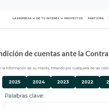
ovación y Desarrollo Urb
presupuesto e informes
Informes de gestión, evaluación 
LA EMPRESA
DE TU INTERÉS
PROYECTOS
PARTICIPA
nte la Contraloría
ndición de cuentas ante la Contra
la información de su interés, filtrando por cualquiera de las cate
2025
2024
2023
2022
2
Palabras clave: