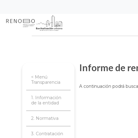
Sitio Web Empresa de Ren
Pasar
Inicio
Transparencia
Planeación, 
al
contenido
4.7.2 Informe de rendición de cuentas a
principal
Informe de re
< Menú
Transparencia
A continuación podrá buscar 
1. Información
de la entidad
2. Normativa
3. Contratación