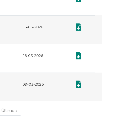
Documento: CERTIFICADO 
16-03-2026
Documento: CERTIFICADO 
16-03-2026
Documento: CERTIFICADO 
09-03-2026
uiente
Última
Último »
ina
página