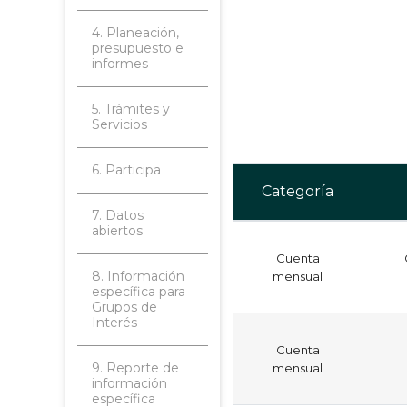
4. Planeación,
presupuesto e
informes
5. Trámites y
Servicios
6. Participa
Categoría
7. Datos
abiertos
Cuenta
8. Información
mensual
específica para
Grupos de
Interés
Cuenta
9. Reporte de
mensual
información
específica