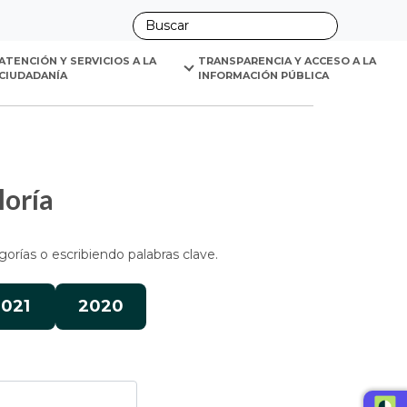
ano
y auditoría.
ATENCIÓN Y SERVICIOS A LA 
TRANSPARENCIA Y ACCESO A LA 
CIUDADANÍA
INFORMACIÓN PÚBLICA
loría
gorías o escribiendo palabras clave.
021
2020