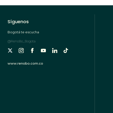
Síguenos
Bogotá te escucha
@RenoBo_Bogota
www.renobo.com.co