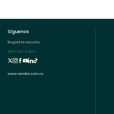
Síguenos
Bogotá te escucha
@RenoBo_Bogota
www.renobo.com.co