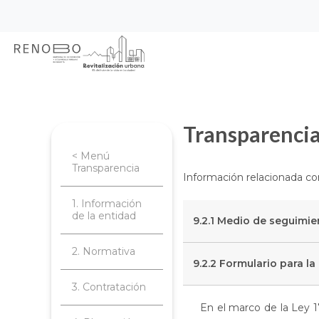
Sitio Web Empresa de Ren
Pasar
Inicio
Transparencia
Reporte de i
al
contenido
principal
Transparenci
< Menú
Transparencia
Información relacionada con
1. Información
de la entidad
9.2.1 Medio de seguimie
2. Normativa
9.2.2 Formulario para l
3. Contratación
En el marco de la Ley 