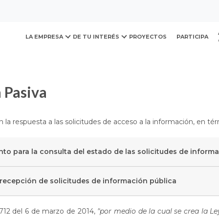
ovación y Desarrollo Urb
nformación específica
Transparencia Pasiva
LA EMPRESA
DE TU INTERÉS
PROYECTOS
PARTICIPA
a Pasiva
 la respuesta a las solicitudes de acceso a la información, en tér
nto para la consulta del estado de las solicitudes de inform
a recepción de solicitudes de información pública
1712 del 6 de marzo de 2014,
"por medio de la cual se crea la L