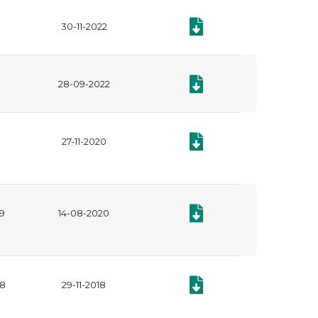
Documento: Certificado de 
30-11-2022
Documento: Certificado de 
28-09-2022
Documento: Reporte de cump
27-11-2020
Documento: Reporte de cump
19
14-08-2020
Documento: Reporte de cump
18
29-11-2018