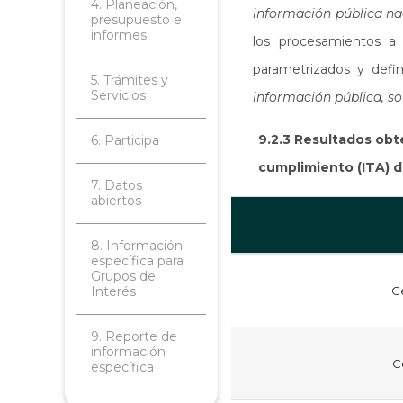
4. Planeación,
información pública nac
presupuesto e
informes
los procesamientos a 
parametrizados y defi
5. Trámites y
Servicios
información pública, so
9.2.3 Resultados obt
6. Participa
cumplimiento (ITA) de
7. Datos
abiertos
8. Información
específica para
Grupos de
Interés
C
9. Reporte de
información
C
específica