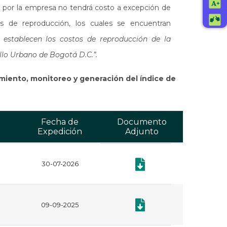
da por la empresa no tendrá costo a excepción de
s de reproducción, los cuales se encuentran
e establecen los costos de reproducción de la
llo Urbano de Bogotá D.C.”.
imiento, monitoreo y generación del índice de
Fecha de
Documento
Expedición
Adjunto
30-07-2026
Documento: Certificado de 
Documento: Certificado de 
09-09-2025