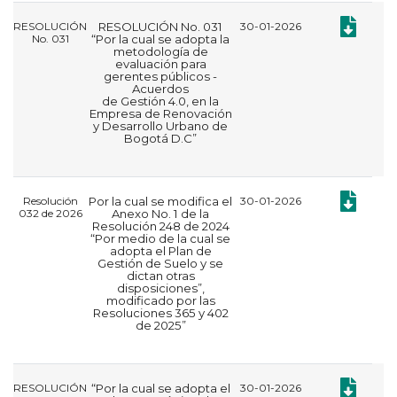
Documento
RESOLUCIÓN
RESOLUCIÓN No. 031
30-01-2026
No. 031
“Por la cual se adopta la
metodología de
evaluación para
gerentes públicos -
Acuerdos
de Gestión 4.0, en la
Empresa de Renovación
y Desarrollo Urbano de
Bogotá D.C”
Documento:
Resolución
Por la cual se modifica el
30-01-2026
032 de 2026
Anexo No. 1 de la
Resolución 248 de 2024
“Por medio de la cual se
adopta el Plan de
Gestión de Suelo y se
dictan otras
disposiciones”,
modificado por las
Resoluciones 365 y 402
de 2025”
Documento
RESOLUCIÓN
“Por la cual se adopta el
30-01-2026