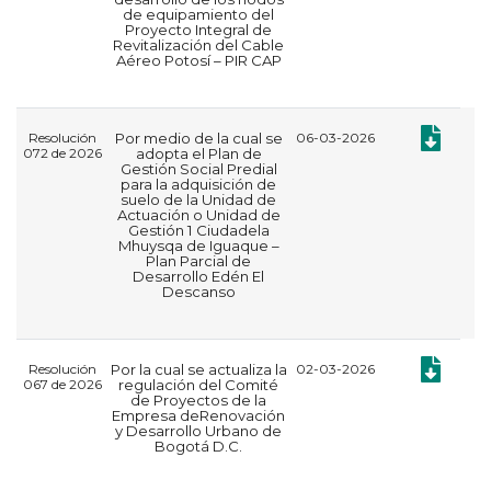
de equipamiento del
Proyecto Integral de
Revitalización del Cable
Aéreo Potosí – PIR CAP
Documento:
Resolución
Por medio de la cual se
06-03-2026
072 de 2026
adopta el Plan de
Gestión Social Predial
para la adquisición de
suelo de la Unidad de
Actuación o Unidad de
Gestión 1 Ciudadela
Mhuysqa de Iguaque –
Plan Parcial de
Desarrollo Edén El
Descanso
Documento:
Resolución
Por la cual se actualiza la
02-03-2026
067 de 2026
regulación del Comité
de Proyectos de la
Empresa deRenovación
y Desarrollo Urbano de
Bogotá D.C.