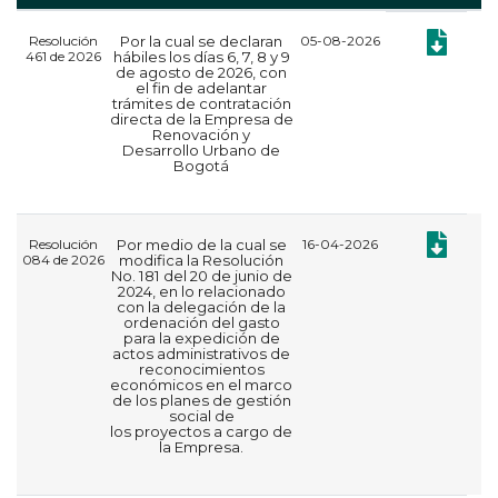
Resolución
Por la cual se declaran
05-08-2026
Documento:
461 de 2026
hábiles los días 6, 7, 8 y 9
de agosto de 2026, con
el fin de adelantar
trámites de contratación
directa de la Empresa de
Renovación y
Desarrollo Urbano de
Bogotá
Documento:
Resolución
Por medio de la cual se
16-04-2026
084 de 2026
modifica la Resolución
No. 181 del 20 de junio de
2024, en lo relacionado
con la delegación de la
ordenación del gasto
para la expedición de
actos administrativos de
reconocimientos
económicos en el marco
de los planes de gestión
social de
los proyectos a cargo de
la Empresa.