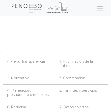
Sitio Web Empresa de Ren
Pasar
Inicio
Transparencia
al
contenido
Normativa de la entidad
Normativa
principal
< Menú Transparencia
1. Información de la
entidad
2. Normativa
3. Contratación
4. Planeación,
5. Trámites y Servicios
presupuesto e informes
6. Participa
7. Datos abiertos