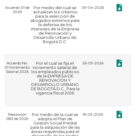
Documento:
Acuerdo 01 de
Por medio del cual se
09-04-2026
2026
actualizan los criterios
para la selección de
abogados externos para
la defensa de los
intereses de la Empresa
de Renovación y
Desarrollo Urbano de
Bogotá D.C.
Documento:
Acuerdo No.
Por el cual se fija el
26-03-2026
01 Incremento
incremento salarial de
Salarial 2026
los empleados públicos
de la EMPRESA DE
RENOVACIÓN Y
DESARROLLO URBANO
DE BOGOTÁ D.C., Para la
vigencia fiscal 2026
Documento:
Resolución
Por medio de la cual se
16-03-2026
083 de 2026
adopta el Plan de
Gestión Social Predial
para la adquisición de las
áreas requeridas para el
desarrollo de los nodos