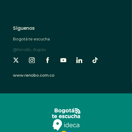
Síguenos
Bogotá te escucha
@RenoBo_Bogota
www.renobo.com.co