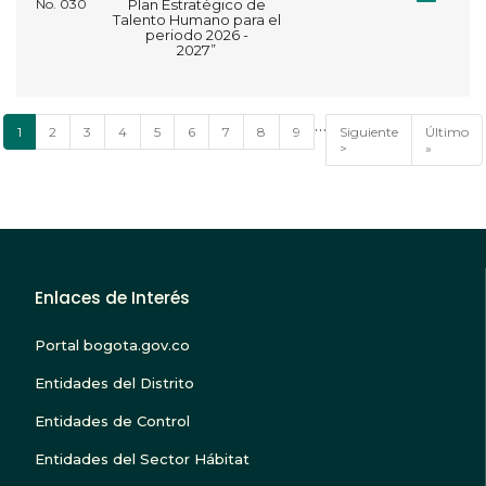
No. 030
Plan Estratégico de
Talento Humano para el
periodo 2026 -
2027”
Paginación
…
Página
1
Página
2
Página
3
Página
4
Página
5
Página
6
Página
7
Página
8
Página
9
Siguiente
Siguiente
Última
Último
actual
página
>
página
»
Enlaces de Interés
Portal bogota.gov.co
Entidades del Distrito
Entidades de Control
Entidades del Sector Hábitat