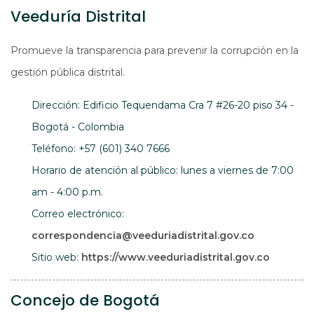
Veeduría Distrital
Promueve la transparencia para prevenir la corrupción en la
gestión pública distrital.
Dirección: Edificio Tequendama Cra 7 #26-20 piso 34 -
Bogotá - Colombia
Teléfono: +57 (601) 340 7666
Horario de atención al público: lunes a viernes de 7:00
am - 4:00 p.m.
Correo electrónico:
correspondencia@veeduriadistrital.gov.co
Abre en
Sitio web:
https://www.veeduriadistrital.gov.co
Concejo de Bogotá