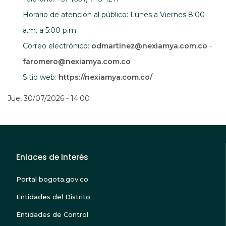
Horario de atención al público: Lunes a Viernes 8:00
a.m. a 5:00 p.m.
Correo electrónico:
odmartinez@
nexiamya.com.co
-
faromero@
nexiamya.com.co
Abre en una nueva 
Sitio web:
https://nexiamya.com.co/
Jue, 30/07/2026 - 14:00
Enlaces de Interés
Portal bogota.gov.co
Entidades del Distrito
Entidades de Control