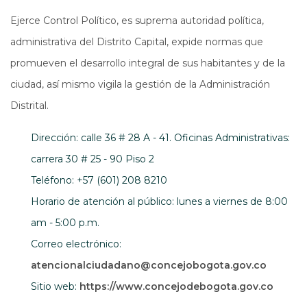
Ejerce Control Político, es suprema autoridad política,
administrativa del Distrito Capital, expide normas que
promueven el desarrollo integral de sus habitantes y de la
ciudad, así mismo vigila la gestión de la Administración
Distrital.
Dirección: calle 36 # 28 A - 41. Oficinas Administrativas:
carrera 30 # 25 - 90 Piso 2
Teléfono: +57 (601) 208 8210
Horario de atención al público: lunes a viernes de 8:00
am - 5:00 p.m.
Correo electrónico:
atencionalciudadano@concejobogota.gov.co
Abre e
Sitio web:
https://www.concejodebogota.gov.co