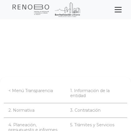
Sitio Web Empresa de Ren
Pasar
Inicio
Transparencia
al
contenido
Información de la entidad
principal
Entes de control, vigilancia y mecanismos
de supervisión
< Menú Transparencia
1. Información de la
entidad
2. Normativa
3. Contratación
4. Planeación,
5. Trámites y Servicios
presupuesto e informes