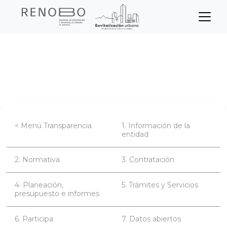
Sitio Web Empresa de Ren
Pasar
Inicio
Transparencia
Participa
al
contenido
Control Social
principal
< Menú Transparencia
1. Información de la
entidad
2. Normativa
3. Contratación
4. Planeación,
5. Trámites y Servicios
presupuesto e informes
6. Participa
7. Datos abiertos