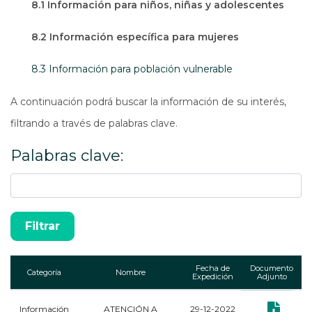
Abre en una nueva ventana
8.1 Información para niños, niñas y adolescentes
Abre en una nueva ventana
8.2 Información específica para mujeres
8.3 Información para población vulnerable
A continuación podrá buscar la información de su interés,
filtrando a través de palabras clave.
Palabras clave:
Fecha de
Documento
Categoría
Nombre
Expedición
Adjunto
Información
ATENCIÓN A
29-12-2022
Documento