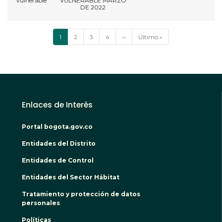
vulnerable
VULNERABLE MARZO
DE 2022
Paginación
Página
1
Página
2
Página
3
Página
4
Siguiente
››
Última
Último »
actual
página
página
Enlaces de Interés
Portal bogota.gov.co
Entidades del Distrito
Entidades de Control
Entidades del Sector Hábitat
Tratamiento y protección de datos
personales
Políticas