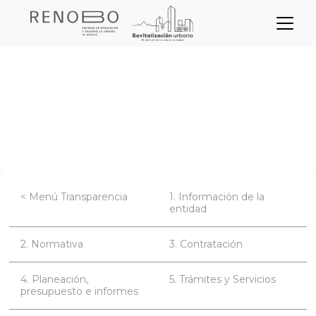
Sitio Web Empresa de Ren
Pasar
Inicio
Transparencia
al
contenido
Información específica para Grupos de
principal
Interés
< Menú Transparencia
1. Información de la
entidad
2. Normativa
3. Contratación
4. Planeación,
5. Trámites y Servicios
presupuesto e informes