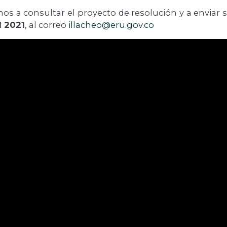
mos a consultar el proyecto de resolución y a enviar
l 2021
, al correo
illacheo@eru.gov.co