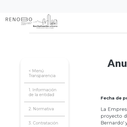
Sitio Web Empresa de Ren
Pasar
Inicio
Transparencia
Normativa de
al
contenido
Anuncio de proyecto denominado 'Cen
principal
Anu
< Menú
Transparencia
1. Información
de la entidad
Fecha de pu
2. Normativa
La Empresa
proyecto d
Bernardo' y
3. Contratación