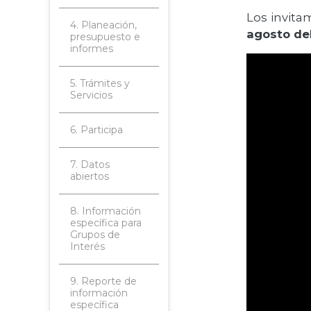
Los invita
4. Planeación,
agosto de
presupuesto e
informes
5. Trámites y
Servicios
6. Participa
7. Datos
abiertos
8. Información
específica para
Grupos de
Interés
9. Reporte de
información
específica