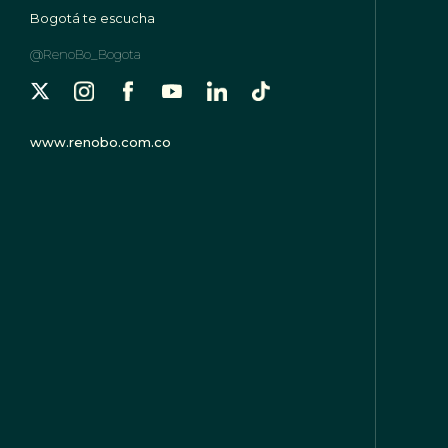
Bogotá te escucha
@RenoBo_Bogota
www.renobo.com.co