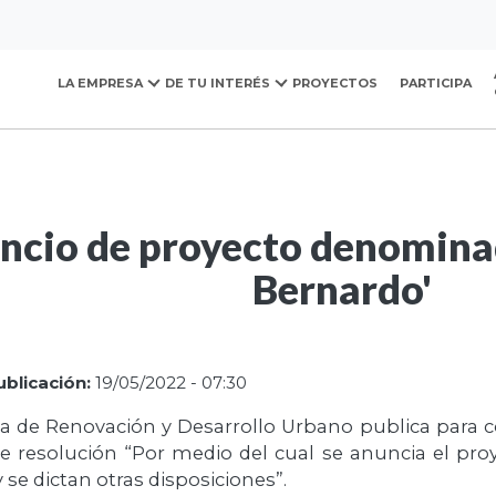
ovación y Desarrollo Urb
 la entidad
Proyectos para comentarios
LA EMPRESA
DE TU INTERÉS
PROYECTOS
PARTICIPA
tro San Bernardo'
ncio de proyecto denomina
Bernardo'
blicación:
19/05/2022 - 07:30
 de Renovación y Desarrollo Urbano publica para c
e resolución “Por medio del cual se anuncia el pr
 se dictan otras disposiciones”.