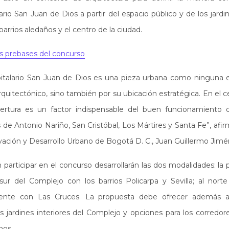
rio San Juan de Dios a partir del espacio público y de los jardi
s barrios aledaños y el centro de la ciudad.
as prebases del concurso
italario San Juan de Dios es una pieza urbana como ninguna 
rquitectónico, sino también por su ubicación estratégica. En el c
pertura es un factor indispensable del buen funcionamiento 
 de Antonio Nariño, San Cristóbal, Los Mártires y Santa Fe”, afi
ción y Desarrollo Urbano de Bogotá D. C., Juan Guillermo Ji
participar en el concurso desarrollarán las dos modalidades: la 
sur del Complejo con los barrios Policarpa y Sevilla; al nort
iente con Las Cruces. La propuesta debe ofrecer además alt
los jardines interiores del Complejo y opciones para los corredor
nos.