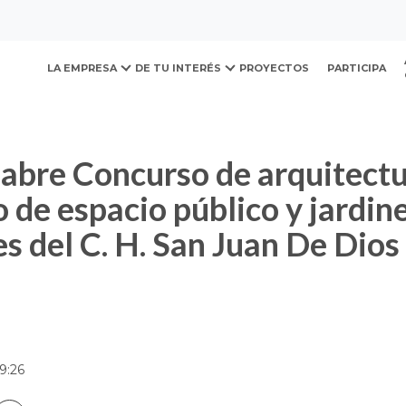
ovación y Desarrollo Urb
so de arquitectura para el diseño de espacio público y jardin
LA EMPRESA
DE TU INTERÉS
PROYECTOS
PARTICIPA
o de espacio público y jardin
es del C. H. San Juan De Dios
9:26