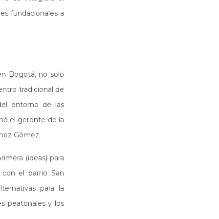
nes fundacionales a
en Bogotá, no solo
entro tradicional de
del entorno de las
rmó el gerente de la
ménez Gómez.
primera (ideas) para
e con el barrio San
ernativas para la
es peatonales y los