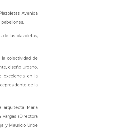
lazoletas Avenida
re pabellones.
 de las plazoletas,
la colectividad de
nte, diseño urbano,
e excelencia en la
icepresidente de la
 arquitecta María
a Vargas (Directora
a, y Mauricio Uribe