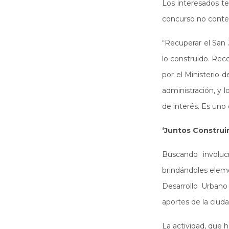
Los interesados te
concurso no contem
“Recuperar el San 
lo construido. Rec
por el Ministerio 
administración, y 
de interés. Es un
‘Juntos Construim
Buscando involuc
brindándoles eleme
Desarrollo Urbano 
aportes de la ciud
La actividad, que h