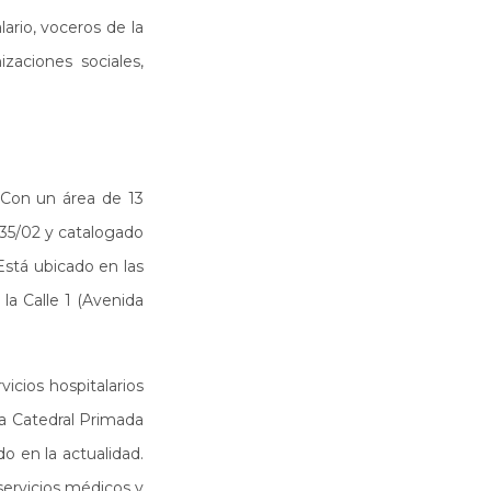
ario, voceros de la
zaciones sociales,
 Con un área de 13
735/02 y catalogado
Está ubicado en las
 la Calle 1 (Avenida
icios hospitalarios
la Catedral Primada
o en la actualidad.
servicios médicos y