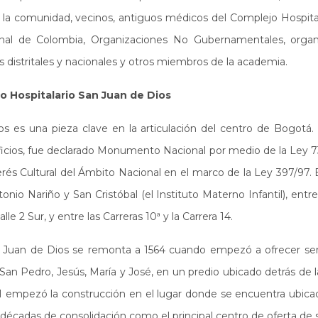
la comunidad, vecinos, antiguos médicos del Complejo Hospital
nal de Colombia, Organizaciones No Gubernamentales, organi
s distritales y nacionales y otros miembros de la academia.
o Hospitalario San Juan de Dios
os es una pieza clave en la articulación del centro de Bogotá.
ficios, fue declarado Monumento Nacional por medio de la Ley 
és Cultural del Ámbito Nacional en el marco de la Ley 397/97. 
nio Nariño y San Cristóbal (el Instituto Materno Infantil), entre
alle 2 Sur, y entre las Carreras 10ª y la Carrera 14.
n Juan de Dios se remonta a 1564 cuando empezó a ofrecer serv
an Pedro, Jesús, María y José, en un predio ubicado detrás de 
 empezó la construcción en el lugar donde se encuentra ubicad
décadas de consolidación como el principal centro de oferta de 