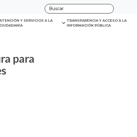
ano
es interiores del C. H. San Juan De Dios
ATENCIÓN Y SERVICIOS A LA 
TRANSPARENCIA Y ACCESO A LA 
CIUDADANÍA
INFORMACIÓN PÚBLICA
es