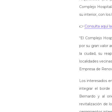
Complejo Hospitala
su interior, con lo
👉
Consulta aquí l
“El Complejo Hosp
por su gran valor a
la ciudad, su rea
localidades vecinas
Empresa de Renova
Los interesados en 
integrar el borde 
Bernardo y al or
revitalización de 
cerramientos inter