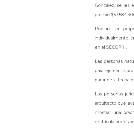
González, se les 
premio $57.584.30
Podrán ser propo
individualmente, 
en el SECOP II.
Las personas natu
para ejercer la pr
partir de la fecha 
Las personas jurí
arquitecto que av
mostrar una práct
matrícula profesion