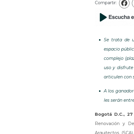
Compartir:
F
Se trata de 
espacio públic
complejo (plaz
uso y disfrut
articulen con
A los ganador
les serán ent
Bogotá D.C., 27
Renovación y Des
Arquitectos (SCA)