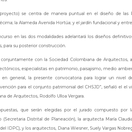
proyecto) se centra de manera puntual en el diseño de las P
écima; la Alameda Avenida Hortúa; y el jardín fundacional y ent
curso en las dos modalidades adelantará los diseños definitivos
, para su posterior construcción.
conjuntamente con la Sociedad Colombiana de Arquitectos, a 
ectónicos, especialistas en patrimonio, paisajismo, medio ambie
en general, la presente convocatoria para lograr un nivel d
vención para el conjunto patrimonial del CHSJD”, señaló el el v
a de Arquitectos, Rodolfo Ulloa Vergara.
opuestas, que serán elegidas por el jurado compuesto por la
 (Secretaria Distrital de Planeación), la arquitecta María Claudi
del IDPC), y los arquitectos, Diana Wiesner, Suely Vargas Nobreg