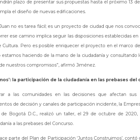
ndrán plazo de presentar sus propuestas hasta el próximo 13 de 
pla el diseño de nuevas edificaciones.
Juan no es tarea fácil; es un proyecto de ciudad que nos convoc
orrer ese camino implica seguir las disposiciones establecidas 
de Cultura. Pero es posible enriquecer el proyecto en el marco de
lo estamos haciendo de la mano de la ciudadanía y consultando l
o de nuestros compromisos”, afirmó Jiménez.
os’: la participación de la ciudadanía en las prebases del
rar a las comunidades en las decisiones que afectan sus 
ntos de decisión y canales de participación incidente, la Empr
de Bogotá D.C., realizó un taller, el 29 de octubre de 2020, 
adanía a las prebases del Concurso.
ace parte del Plan de Participación ‘Juntos Construimos’, contó 