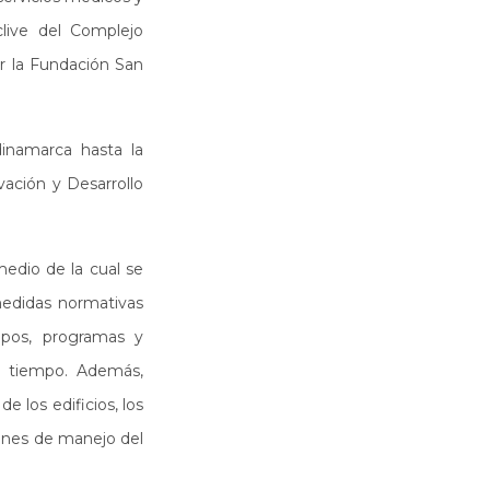
clive del Complejo
or la Fundación San
inamarca hasta la
ación y Desarrollo
medio de la cual se
medidas normativas
ipos, programas y
el tiempo. Además,
e los edificios, los
iones de manejo del