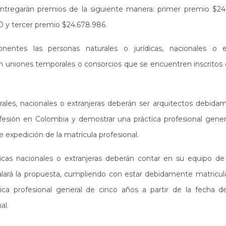
entregarán premios de la siguiente manera: primer premio $24
0 y tercer premio $24.678.986.
nentes las personas naturales o jurídicas, nacionales o e
en uniones temporales o consorcios que se encuentren inscrito
rales, nacionales o extranjeras deberán ser arquitectos debida
ofesión en Colombia y demostrar una práctica profesional gene
de expedición de la matrícula profesional.
dicas nacionales o extranjeras deberán contar en su equipo de 
alará la propuesta, cumpliendo con estar debidamente matricu
ica profesional general de cinco años a partir de la fecha d
al.