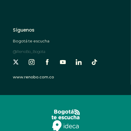
Síguenos
Bogotá te escucha
@RenoBo_Bogota
www.renobo.com.co