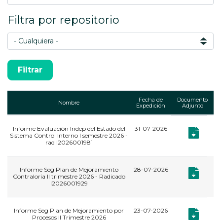
Filtra por repositorio
Fecha de
Documento
Nombre
Expedición
Adjunto
Informe Evaluación Indep del Estado del
31-07-2026
,
Documento: 
Documento:
Sistema Control Interno I semestre 2026 -
rad I2026001981
Informe Seg Plan de Mejoramiento
28-07-2026
,
Documento:
Documento:
Contraloría II trimestre 2026 - Radicado
I2026001929
Informe Seg Plan de Mejoramiento por
23-07-2026
,
Documento:
Documento:
Procesos II Trimestre 2026