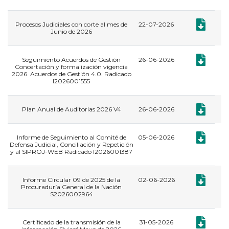
Documento:
Procesos Judiciales con corte al mes de
22-07-2026
Junio de 2026
Documento:
Seguimiento Acuerdos de Gestión
26-06-2026
Concertación y formalización vigencia
2026. Acuerdos de Gestión 4.0. Radicado
I2026001555
Documento:
Plan Anual de Auditorias 2026 V4
26-06-2026
Documento:
Informe de Seguimiento al Comité de
05-06-2026
Defensa Judicial, Conciliación y Repetición
y al SIPROJ-WEB Radicado I2026001387
Documento:
Informe Circular 09 de 2025 de la
02-06-2026
Procuraduría General de la Nación
S2026002964
Documento:
Certificado de la transmisión de la
31-05-2026