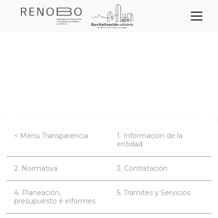
Sitio Web Empresa de Ren
Pasar
Inicio
Transparencia
al
contenido
Planeación, presupuesto e informes
principal
Informes de la Oficina de Control Interno
< Menú Transparencia
1. Información de la
entidad
2. Normativa
3. Contratación
4. Planeación,
5. Trámites y Servicios
presupuesto e informes