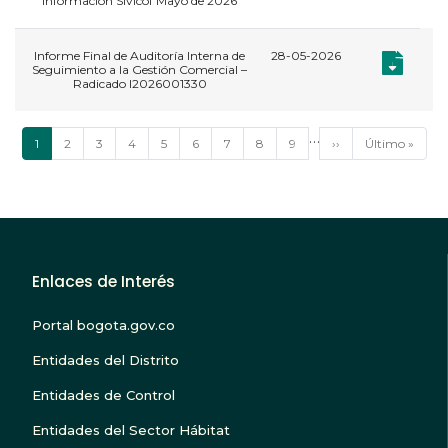
información Sivicof Mayo de 2026
Informe Final de Auditoría Interna de
28-05-2026
,
Documento:
Documento:
Seguimiento a la Gestión Comercial –
Radicado I2026001330
Paginación
…
Página
1
Página
2
Página
3
Página
4
Página
5
Página
6
Página
7
Página
8
Página
9
Siguiente
››
Última
Último »
actual
página
página
Enlaces de Interés
Portal bogota.gov.co
Entidades del Distrito
Entidades de Control
Entidades del Sector Hábitat