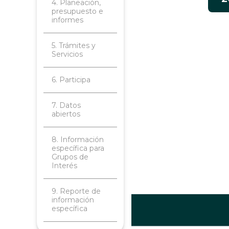
4. Planeación,
presupuesto e
informes
5. Trámites y
Servicios
6. Participa
7. Datos
abiertos
8. Información
específica para
Grupos de
Interés
9. Reporte de
información
específica