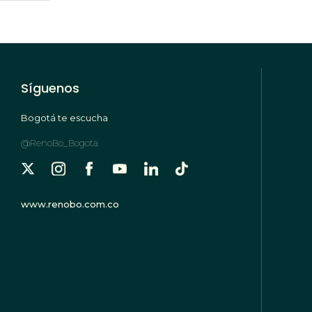
ina
página
Síguenos
Bogotá te escucha
@RenoBo_Bogota
www.renobo.com.co