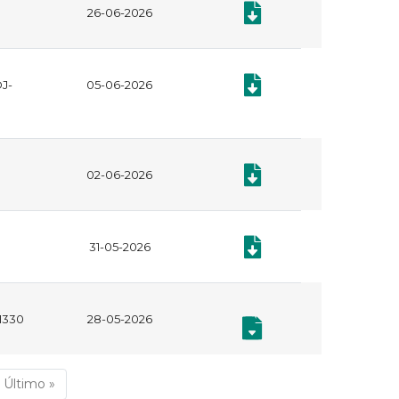
Documento: Plan Anual de 
26-06-2026
Documento: Informe de Seg
OJ-
05-06-2026
Documento: Informe Circul
02-06-2026
Documento: Certificado de 
31-05-2026
01330
28-05-2026
,
Documento: Informe Final 
Documento: Informe Final 
uiente
Última
Último »