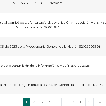
Plan Anual de Auditorias 2026 V4
 al Comité de Defensa Judicial, Conciliación y Repetición y al SIPR
WEB Radicado I2026001387
r 09 de 2025 de la Procuraduría General de la Nación S2026002964
do de la transmisión de la información Sivicof Mayo de 2026
ría Interna de Seguimiento a la Gestión Comercial – Radicado I20260
…
Página
1
Página
2
Página
3
Página
4
Página
5
Página
6
Página
7
Página
8
Página
9
Sig
››