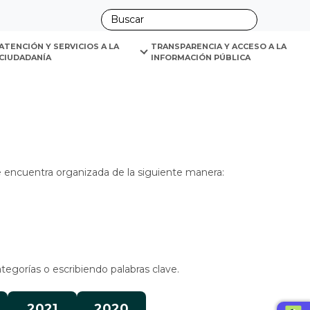
ano
l Interno
ATENCIÓN Y SERVICIOS A LA 
TRANSPARENCIA Y ACCESO A LA 
CIUDADANÍA
INFORMACIÓN PÚBLICA
se encuentra organizada de la siguiente manera:
ategorías o escribiendo palabras clave.
2021
2020