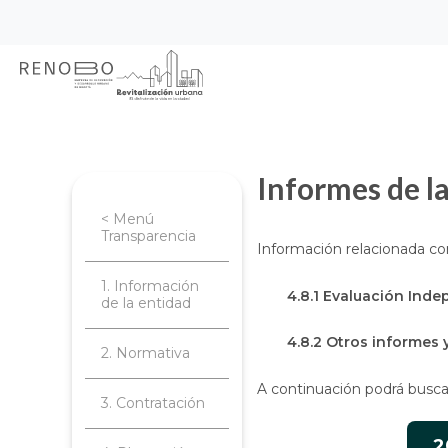
Sitio Web Empresa de Ren
Pasar
Inicio
Transparencia
Planeación, 
al
contenido
principal
Informes de l
< Menú
Transparencia
Información relacionada con
1. Información
4.8.1 Evaluación Inde
de la entidad
4.8.2 Otros informes 
2. Normativa
A continuación podrá buscar 
3. Contratación
2