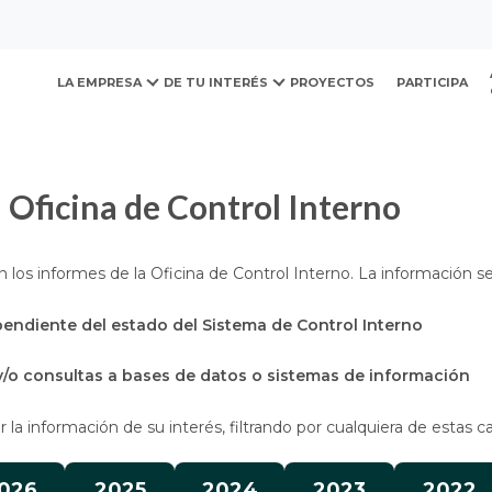
ovación y Desarrollo Urb
presupuesto e informes
Informes de la Oficina de Contro
LA EMPRESA
DE TU INTERÉS
PROYECTOS
PARTICIPA
a Oficina de Control Interno
 los informes de la Oficina de Control Interno. La información 
pendiente del estado del Sistema de Control Interno
y/o consultas a bases de datos o sistemas de información
la información de su interés, filtrando por cualquiera de estas c
026
2025
2024
2023
2022