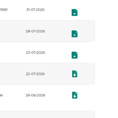
01981
31-07-2026
,
Documento: Informe Evaluac
Documento: Informe Evalua
28-07-2026
,
Documento: Informe Seg Pl
Documento: Informe Seg Pl
23-07-2026
,
Documento: Informe Seg Pl
Documento: Informe Seg Pl
Documento: Procesos Judic
22-07-2026
Documento: Seguimiento Ac
de
26-06-2026