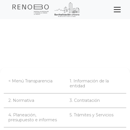
Sitio Web Empresa de Ren
Pasar
Inicio
Transparencia
al
contenido
Planeación, presupuesto e informes
principal
Informes de la Oficina de Control Interno
< Menú Transparencia
1. Información de la
entidad
2. Normativa
3. Contratación
4. Planeación,
5. Trámites y Servicios
presupuesto e informes