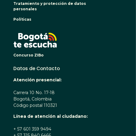
Tratamiento y protección de datos
personales
Políticas
BOGO
Concurso ZIBo
Datos de Contacto
Atención presencial:
Carrera 10 No. 17-18
Bogotá, Colombia
Código postal 110321
Línea de atención al ciudadano:
+ 57 601 359 9494
+ 57 315 840 6466