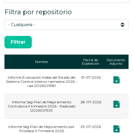
Filtra por repositorio
Fecha de
Documento
Nombre
Expedición
Adjunto
Informe Evaluación Indep del Estado del
31-07-2026
,
Documento: 
Documento:
Sistema Control Interno I semestre 2026 -
rad I2026001981
Informe Seg Plan de Mejoramiento
28-07-2026
,
Documento:
Documento:
Contraloría II trimestre 2026 - Radicado
I2026001929
Informe Seg Plan de Mejoramiento por
23-07-2026
,
Documento:
Documento:
Procesos II Trimestre 2026