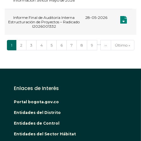
información Sivicof Mayo de 2026
Informe Final de Auditoría Interna
28-05-2026
,
Documento:
Documento:
Estructuración de Proyectos – Radicado
I2026001332
Paginación
…
Página
1
Página
2
Página
3
Página
4
Página
5
Página
6
Página
7
Página
8
Página
9
Siguiente
››
Última
Último »
actual
página
página
Enlaces de Interés
Portal bogota.gov.co
Entidades del Distrito
Entidades de Control
Entidades del Sector Hábitat