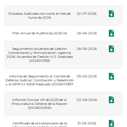
Documento:
Procesos Judiciales con corte al mes de
22-07-2026
Junio de 2026
Documento:
Plan Anual de Auditorias 2026 V4
26-06-2026
Documento:
Seguimiento Acuerdos de Gestión
26-06-2026
Concertación y formalización vigencia
2026. Acuerdos de Gestión 4.0. Radicado
I2026001555
Documento:
Informe de Seguimiento al Comité de
05-06-2026
Defensa Judicial, Conciliación y Repetición
y al SIPROJ-WEB Radicado I2026001387
Documento:
Informe Circular 09 de 2025 de la
02-06-2026
Procuraduría General de la Nación
S2026002964
Documento:
Certificado de la transmisión de la
31-05-2026