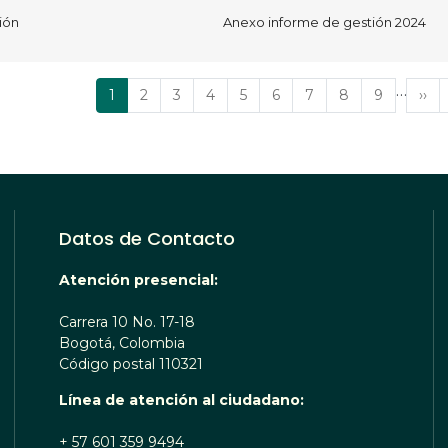
ión
Anexo informe de gestión 2024
…
Página
1
Página
2
Página
3
Página
4
Página
5
Página
6
Página
7
Página
8
Página
9
Sig
››
actual
pág
Datos de Contacto
Atención presencial:
Carrera 10 No. 17-18
Bogotá, Colombia
Código postal 110321
Línea de atención al ciudadano:
+ 57 601 359 9494