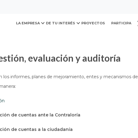
ovación y Desarrollo Urb
presupuesto e informes
Informes de gestión, evaluación 
LA EMPRESA
DE TU INTERÉS
PROYECTOS
PARTICIPA
estión, evaluación y auditoría
n los informes, planes de mejoramiento, entes y mecanismos de 
 manera:
ión
ción de cuentas ante la Contraloría
ción de cuentas a la ciudadanía