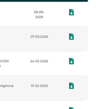
26-06-
Documento: Plan Anual d
2026
Documento: Plan Anual d
07-05-2026
Documento: CERTIFICAD
ACIÓN
24-02-2026
N
Documento: Informe de Ge
 Vigencia
13-02-2026