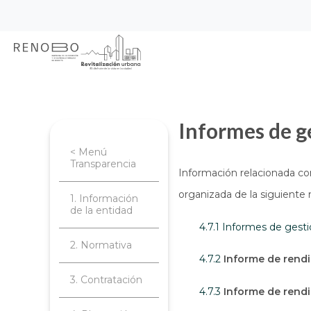
Sitio Web Empresa de Ren
Pasar
Inicio
Transparencia
Planeación, 
al
contenido
principal
Informes de g
< Menú
Transparencia
Información relacionada co
organizada de la siguiente
1. Información
de la entidad
4.7.1 Informes de gest
2. Normativa
4.7.2
Informe de rendi
3. Contratación
4.7.3
Informe de rendi