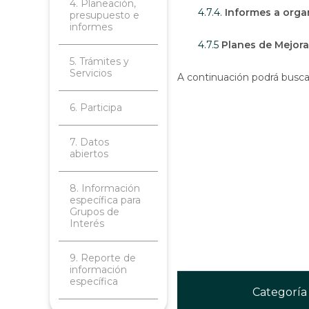
4. Planeación,
4.7.4.
Informes a organ
presupuesto e
informes
4.7.5
Planes de Mejor
5. Trámites y
Servicios
A continuación podrá buscar 
6. Participa
7. Datos
abiertos
8. Información
específica para
Grupos de
Interés
9. Reporte de
información
específica
Categoría