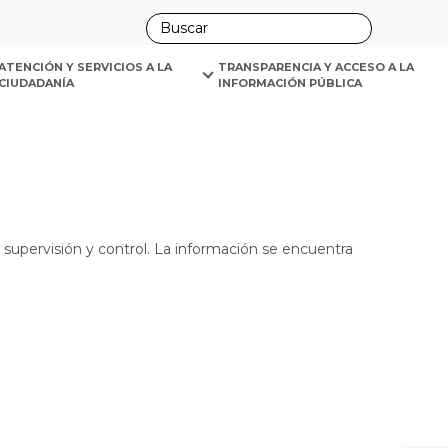
ano
y auditoría.
ATENCIÓN Y SERVICIOS A LA 
TRANSPARENCIA Y ACCESO A LA 
CIUDADANÍA
INFORMACIÓN PÚBLICA
supervisión y control. La información se encuentra