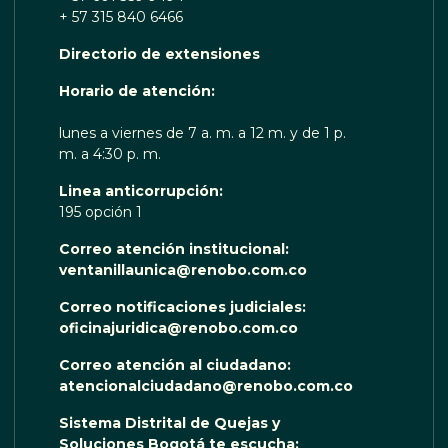
+ 57 315 840 6466
Directorio de extensiones
 TE ESCUCHA RENOBO
Horario de atención:
lunes a viernes de 7 a. m. a 12 m. y de 1 p.
m. a 4:30 p. m.
Linea anticorrupción:
195 opción 1
Correo atención institucional:
ventanillaunica@renobo.com.co
Correo notificaciones judiciales:
oficinajuridica@renobo.com.co
Correo atención al ciudadano:
atencionalciudadano@renobo.com.co
Sistema Distrital de Quejas y
Soluciones Bogotá te escucha: