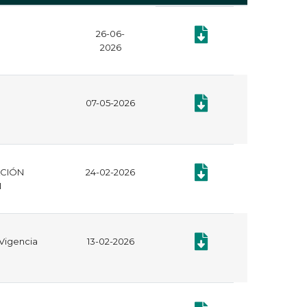
26-06-
Documento: Plan Anual d
2026
Documento: Plan Anual d
07-05-2026
Documento: CERTIFICAD
ACIÓN
24-02-2026
N
Documento: Informe de Ge
 Vigencia
13-02-2026