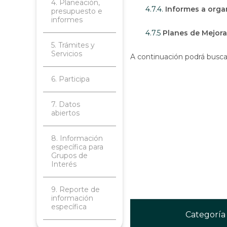
4. Planeación,
4.7.4.
Informes a organ
presupuesto e
informes
4.7.5
Planes de Mejor
5. Trámites y
Servicios
A continuación podrá buscar 
6. Participa
7. Datos
abiertos
8. Información
específica para
Grupos de
Interés
9. Reporte de
información
específica
Categoría