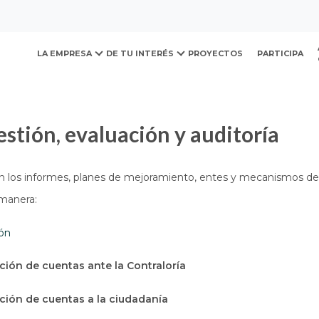
ovación y Desarrollo Urb
presupuesto e informes
Informes de gestión, evaluación 
LA EMPRESA
DE TU INTERÉS
PROYECTOS
PARTICIPA
estión, evaluación y auditoría
n los informes, planes de mejoramiento, entes y mecanismos de 
 manera:
ión
ción de cuentas ante la Contraloría
ción de cuentas a la ciudadanía