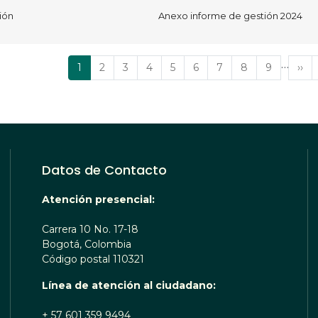
ión
Anexo informe de gestión 2024
…
Página
1
Página
2
Página
3
Página
4
Página
5
Página
6
Página
7
Página
8
Página
9
Sig
››
actual
pág
Datos de Contacto
Atención presencial:
Carrera 10 No. 17-18
Bogotá, Colombia
Código postal 110321
Línea de atención al ciudadano:
+ 57 601 359 9494