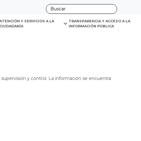
ano
y auditoría.
ATENCIÓN Y SERVICIOS A LA 
TRANSPARENCIA Y ACCESO A LA 
CIUDADANÍA
INFORMACIÓN PÚBLICA
supervisión y control. La información se encuentra