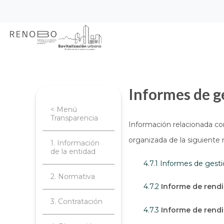
Sitio Web Empresa de Ren
Pasar
Inicio
Transparencia
Planeación, 
al
contenido
principal
Informes de g
< Menú
Transparencia
Información relacionada co
organizada de la siguiente
1. Información
de la entidad
4.7.1 Informes de gest
2. Normativa
4.7.2
Informe de rendi
3. Contratación
4.7.3
Informe de rendi