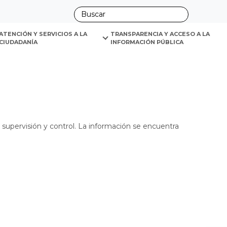
ano
y auditoría.
ATENCIÓN Y SERVICIOS A LA 
TRANSPARENCIA Y ACCESO A LA 
CIUDADANÍA
INFORMACIÓN PÚBLICA
supervisión y control. La información se encuentra