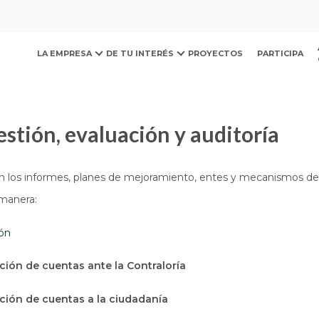
ovación y Desarrollo Urb
presupuesto e informes
Informes de gestión, evaluación 
LA EMPRESA
DE TU INTERÉS
PROYECTOS
PARTICIPA
estión, evaluación y auditoría
n los informes, planes de mejoramiento, entes y mecanismos de 
 manera:
ión
ción de cuentas ante la Contraloría
ción de cuentas a la ciudadanía