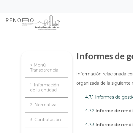
Sitio Web Empresa de Ren
Pasar
Inicio
Transparencia
Planeación, 
al
contenido
principal
Informes de g
< Menú
Transparencia
Información relacionada co
organizada de la siguiente
1. Información
de la entidad
4.7.1 Informes de gest
2. Normativa
4.7.2
Informe de rendi
3. Contratación
4.7.3
Informe de rendi