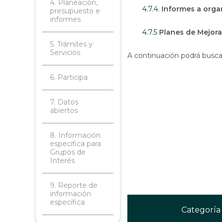
4. Planeación,
4.7.4.
Informes a organ
presupuesto e
informes
4.7.5
Planes de Mejor
5. Trámites y
Servicios
A continuación podrá buscar 
6. Participa
7. Datos
abiertos
8. Información
específica para
Grupos de
Interés
9. Reporte de
información
específica
Categoría