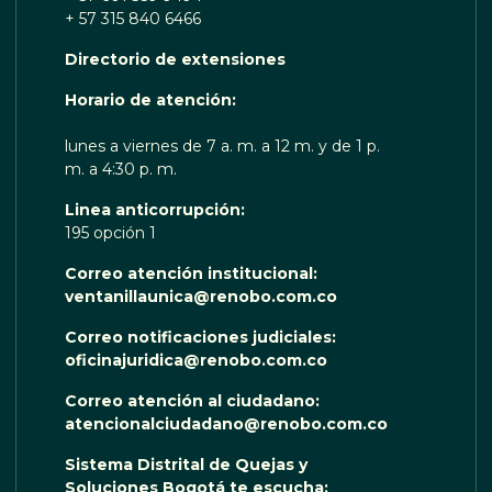
+ 57 315 840 6466
Directorio de extensiones
 TE ESCUCHA RENOBO
Horario de atención:
lunes a viernes de 7 a. m. a 12 m. y de 1 p.
m. a 4:30 p. m.
Linea anticorrupción:
195 opción 1
Correo atención institucional:
ventanillaunica@renobo.com.co
Correo notificaciones judiciales:
oficinajuridica@renobo.com.co
Correo atención al ciudadano:
atencionalciudadano@renobo.com.co
Sistema Distrital de Quejas y
Soluciones Bogotá te escucha: