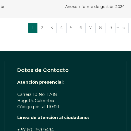
ión
Anexo informe de gestión 2024
…
Página
1
Página
2
Página
3
Página
4
Página
5
Página
6
Página
7
Página
8
Página
9
Sig
››
actual
pág
Datos de Contacto
Atención presencial:
Carrera 10 No. 17-18
Bogotá, Colombia
Código postal 110321
Línea de atención al ciudadano:
+ 57 601 359 9494