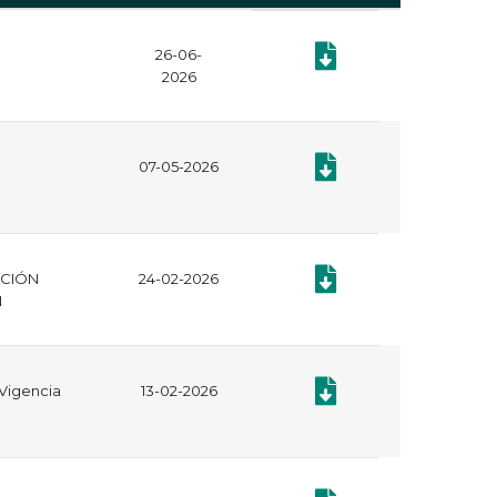
26-06-
Documento: Plan Anual d
2026
Documento: Plan Anual d
07-05-2026
Documento: CERTIFICAD
ACIÓN
24-02-2026
N
Documento: Informe de Ge
 Vigencia
13-02-2026