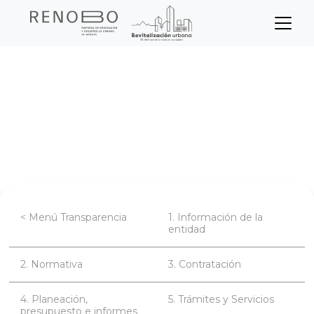
Sitio Web Empresa de Ren
Pasar
Inicio
Transparencia
al
contenido
Planeación, presupuesto e informes
principal
Informes de gestión, evaluación y
auditoría.
< Menú Transparencia
1. Información de la
entidad
2. Normativa
3. Contratación
4. Planeación,
5. Trámites y Servicios
presupuesto e informes