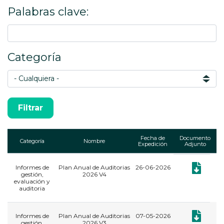
Palabras clave:
Categoría
Fecha de
Documento
Categoría
Nombre
Expedición
Adjunto
Informes de
Plan Anual de Auditorias
26-06-2026
Documento:
gestión,
2026 V4
evaluación y
auditoria
Documento:
Informes de
Plan Anual de Auditorias
07-05-2026
gestión,
2026 V3