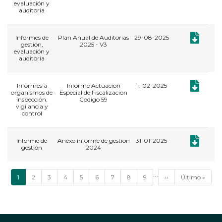
evaluación y
auditoria
Documento:
Informes de
Plan Anual de Auditorias
29-08-2025
gestión,
2025 - V3
evaluación y
auditoria
Documento:
Informes a
Informe Actuacion
11-02-2025
organismos de
Especial de Fiscalizacion
inspección,
Codigo 59
vigilancia y
control
Documento:
​Informe de
Anexo informe de gestión
31-01-2025
gestión
2024
Paginación
…
Página
1
Página
2
Página
3
Página
4
Página
5
Página
6
Página
7
Página
8
Página
9
Siguiente
››
Última
Último »
actual
página
página