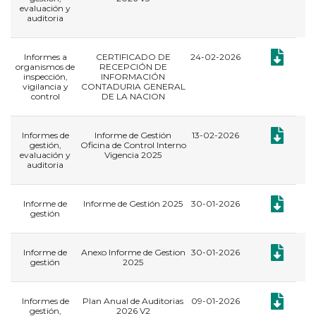
evaluación y
auditoria
Documento
Informes a
CERTIFICADO DE
24-02-2026
organismos de
RECEPCIÓN DE
inspección,
INFORMACIÓN
vigilancia y
CONTADURIA GENERAL
control
DE LA NACION
Documento:
Informes de
Informe de Gestión
13-02-2026
gestión,
Oficina de Control Interno
evaluación y
Vigencia 2025
auditoria
Documento:
​Informe de
Informe de Gestión 2025
30-01-2026
gestión
Documento:
​Informe de
Anexo Informe de Gestion
30-01-2026
gestión
2025
Documento:
Informes de
Plan Anual de Auditorias
09-01-2026
gestión,
2026 V2