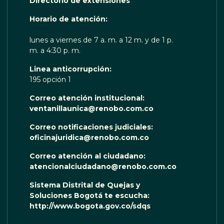
Directorio de extensiones
 TE ESCUCHA RENOBO
Horario de atención:
lunes a viernes de 7 a. m. a 12 m. y de 1 p.
m. a 4:30 p. m.
Linea anticorrupción:
195 opción 1
Correo atención institucional:
ventanillaunica@renobo.com.co
Correo notificaciones judiciales:
oficinajuridica@renobo.com.co
Correo atención al ciudadano:
atencionalciudadano@renobo.com.co
Sistema Distrital de Quejas y
Soluciones Bogotá te escucha:
http://www.bogota.gov.co/sdqs