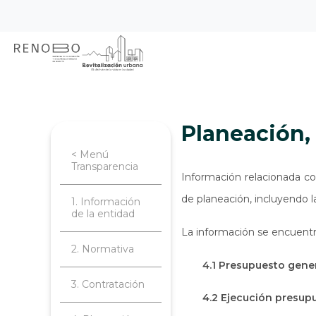
Sitio Web Empresa de Ren
Pasar
Inicio
Transparencia
Planeación, 
al
contenido
principal
Planeación
< Menú
Transparencia
Información relacionada co
de planeación, incluyendo l
1. Información
de la entidad
La información se encuentr
2. Normativa
4.1 Presupuesto gener
3. Contratación
4.2 Ejecución presup