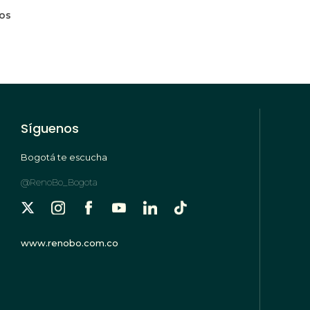
mos
Síguenos
Bogotá te escucha
@RenoBo_Bogota
www.renobo.com.co