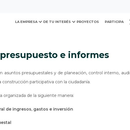
ovación y Desarrollo Urb
presupuesto e informes
LA EMPRESA
DE TU INTERÉS
PROYECTOS
PARTICIPA
, presupuesto e informes
n asuntos presupuestales y de planeación, control interno, aud
a construcción participativa con la ciudadanía.
a organizada de la siguiente manera:
al de ingresos, gastos e inversión
uestal