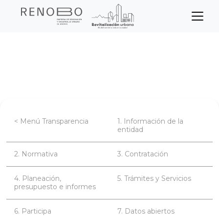
Sitio Web Empresa de Ren
Pasar
Inicio
Transparencia
al
contenido
Planeación, presupuesto e informes
principal
< Menú Transparencia
1. Información de la
entidad
2. Normativa
3. Contratación
4. Planeación,
5. Trámites y Servicios
presupuesto e informes
6. Participa
7. Datos abiertos