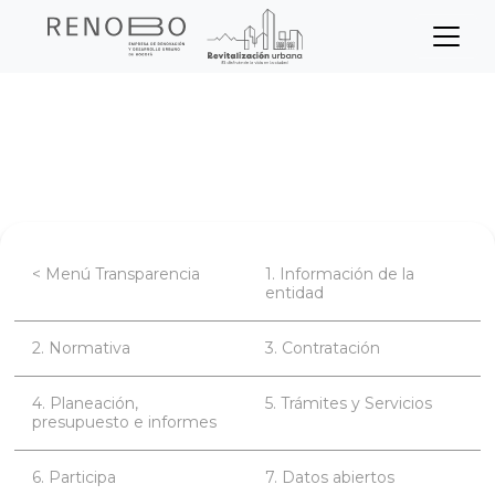
Sitio Web Empresa de Ren
Pasar
Inicio
Transparencia
al
contenido
Planeación, presupuesto e informes
principal
< Menú Transparencia
1. Información de la
entidad
2. Normativa
3. Contratación
4. Planeación,
5. Trámites y Servicios
presupuesto e informes
6. Participa
7. Datos abiertos