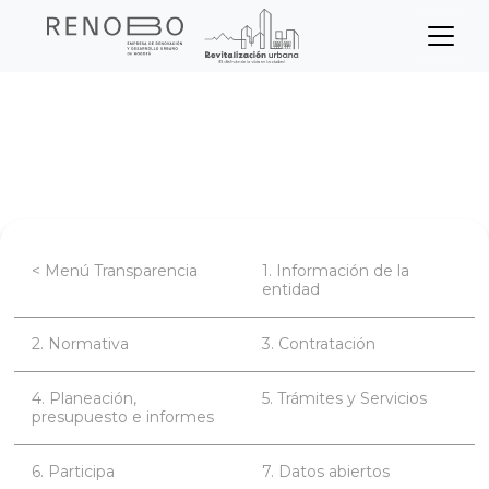
Sitio Web Empresa de Ren
Pasar
Inicio
Transparencia
al
contenido
Planeación, presupuesto e informes
principal
< Menú Transparencia
1. Información de la
entidad
2. Normativa
3. Contratación
4. Planeación,
5. Trámites y Servicios
presupuesto e informes
6. Participa
7. Datos abiertos