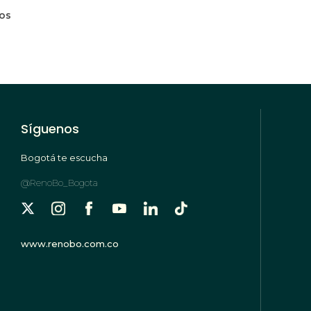
mos
Síguenos
Bogotá te escucha
@RenoBo_Bogota
www.renobo.com.co