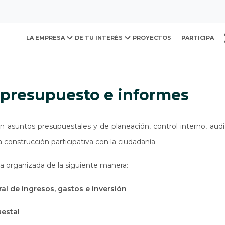
ovación y Desarrollo Urb
presupuesto e informes
LA EMPRESA
DE TU INTERÉS
PROYECTOS
PARTICIPA
, presupuesto e informes
n asuntos presupuestales y de planeación, control interno, aud
a construcción participativa con la ciudadanía.
a organizada de la siguiente manera:
al de ingresos, gastos e inversión
uestal