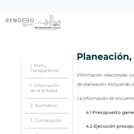
Sitio Web Empresa de Ren
Pasar
Inicio
Transparencia
Planeación, 
al
contenido
principal
Planeación
< Menú
Transparencia
Información relacionada co
de planeación, incluyendo l
1. Información
de la entidad
La información se encuentr
2. Normativa
4.1 Presupuesto gener
3. Contratación
4.2 Ejecución presup