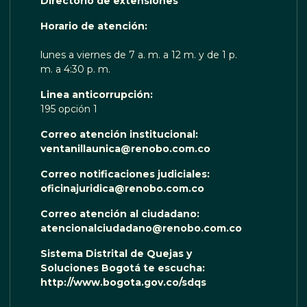
Directorio de extensiones
 TE ESCUCHA RENOBO
Horario de atención:
lunes a viernes de 7 a. m. a 12 m. y de 1 p.
m. a 4:30 p. m.
Linea anticorrupción:
195 opción 1
Correo atención institucional:
ventanillaunica@renobo.com.co
Correo notificaciones judiciales:
oficinajuridica@renobo.com.co
Correo atención al ciudadano:
atencionalciudadano@renobo.com.co
Sistema Distrital de Quejas y
Soluciones Bogotá te escucha:
http://www.bogota.gov.co/sdqs