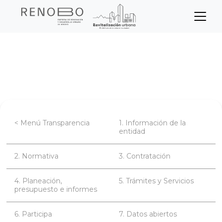
Sitio Web Empresa de Ren
Pasar
Inicio
Transparencia
al
contenido
Planeación, presupuesto e informes
principal
< Menú Transparencia
1. Información de la
entidad
2. Normativa
3. Contratación
4. Planeación,
5. Trámites y Servicios
presupuesto e informes
6. Participa
7. Datos abiertos