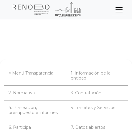
Sitio Web Empresa de Ren
Pasar
Inicio
Transparencia
al
contenido
Planeación, presupuesto e informes
principal
< Menú Transparencia
1. Información de la
entidad
2. Normativa
3. Contratación
4. Planeación,
5. Trámites y Servicios
presupuesto e informes
6. Participa
7. Datos abiertos