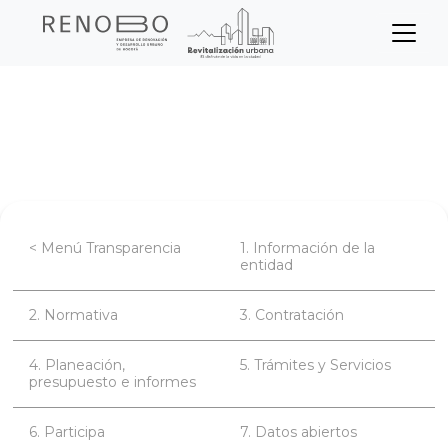
Sitio Web Empresa de Ren
Pasar
Inicio
Transparencia
al
contenido
Planeación, presupuesto e informes
principal
< Menú Transparencia
1. Información de la
entidad
2. Normativa
3. Contratación
4. Planeación,
5. Trámites y Servicios
presupuesto e informes
6. Participa
7. Datos abiertos