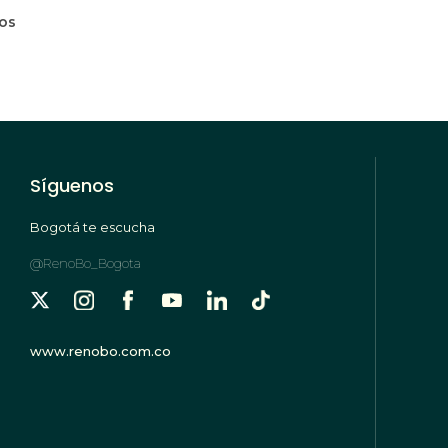
mos
Síguenos
Bogotá te escucha
@RenoBo_Bogota
www.renobo.com.co