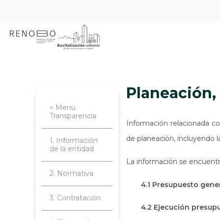
Sitio Web Empresa de Ren
Pasar
Inicio
Transparencia
Planeación, 
al
contenido
principal
Planeación
< Menú
Transparencia
Información relacionada co
de planeación, incluyendo l
1. Información
de la entidad
La información se encuentr
2. Normativa
4.1 Presupuesto gener
3. Contratación
4.2 Ejecución presup