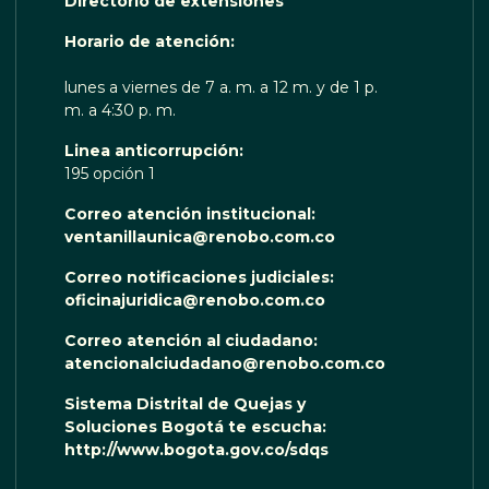
Directorio de extensiones
 TE ESCUCHA RENOBO
Horario de atención:
lunes a viernes de 7 a. m. a 12 m. y de 1 p.
m. a 4:30 p. m.
Linea anticorrupción:
195 opción 1
Correo atención institucional:
ventanillaunica@renobo.com.co
Correo notificaciones judiciales:
oficinajuridica@renobo.com.co
Correo atención al ciudadano:
atencionalciudadano@renobo.com.co
Sistema Distrital de Quejas y
Soluciones Bogotá te escucha:
http://www.bogota.gov.co/sdqs