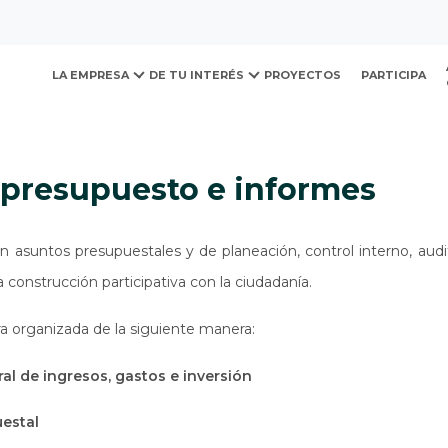
ovación y Desarrollo Urb
presupuesto e informes
LA EMPRESA
DE TU INTERÉS
PROYECTOS
PARTICIPA
, presupuesto e informes
n asuntos presupuestales y de planeación, control interno, aud
a construcción participativa con la ciudadanía.
a organizada de la siguiente manera:
al de ingresos, gastos e inversión
uestal