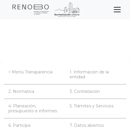
Sitio Web Empresa de Ren
Pasar
Inicio
Transparencia
al
contenido
Planeación, presupuesto e informes
principal
< Menú Transparencia
1. Información de la
entidad
2. Normativa
3. Contratación
4. Planeación,
5. Trámites y Servicios
presupuesto e informes
6. Participa
7. Datos abiertos