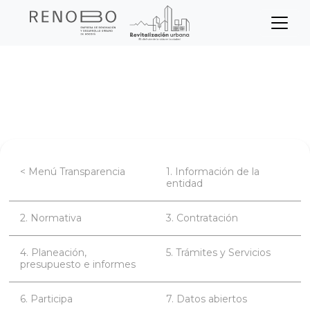
Sitio Web Empresa de Ren
Pasar
Inicio
Transparencia
al
contenido
Planeación, presupuesto e informes
principal
< Menú Transparencia
1. Información de la
entidad
2. Normativa
3. Contratación
4. Planeación,
5. Trámites y Servicios
presupuesto e informes
6. Participa
7. Datos abiertos