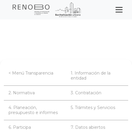
Sitio Web Empresa de Ren
Pasar
Inicio
Transparencia
al
contenido
Planeación, presupuesto e informes
principal
< Menú Transparencia
1. Información de la
entidad
2. Normativa
3. Contratación
4. Planeación,
5. Trámites y Servicios
presupuesto e informes
6. Participa
7. Datos abiertos