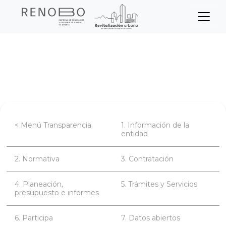
Sitio Web Empresa de Ren
Pasar
Inicio
Transparencia
al
contenido
Planeación, presupuesto e informes
principal
< Menú Transparencia
1. Información de la
entidad
2. Normativa
3. Contratación
4. Planeación,
5. Trámites y Servicios
presupuesto e informes
6. Participa
7. Datos abiertos