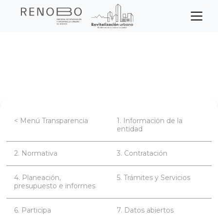
Sitio Web Empresa de Ren
Pasar
Inicio
Transparencia
al
contenido
Planeación, presupuesto e informes
principal
< Menú Transparencia
1. Información de la
entidad
2. Normativa
3. Contratación
4. Planeación,
5. Trámites y Servicios
presupuesto e informes
6. Participa
7. Datos abiertos