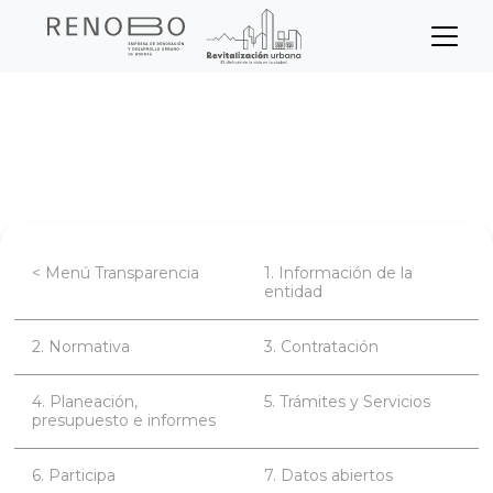
Sitio Web Empresa de Ren
Pasar
Inicio
Transparencia
al
contenido
Planeación, presupuesto e informes
principal
< Menú Transparencia
1. Información de la
entidad
2. Normativa
3. Contratación
4. Planeación,
5. Trámites y Servicios
presupuesto e informes
6. Participa
7. Datos abiertos