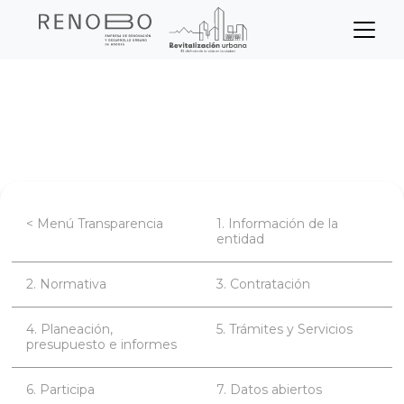
Sitio Web Empresa de Ren
Pasar
Inicio
Transparencia
al
contenido
Planeación, presupuesto e informes
principal
< Menú Transparencia
1. Información de la
entidad
2. Normativa
3. Contratación
4. Planeación,
5. Trámites y Servicios
presupuesto e informes
6. Participa
7. Datos abiertos