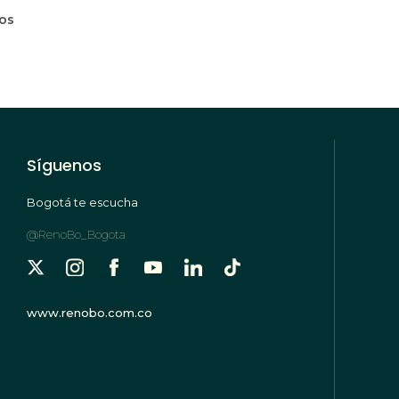
mos
Síguenos
Bogotá te escucha
@RenoBo_Bogota
www.renobo.com.co