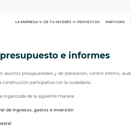
ovación y Desarrollo Urb
presupuesto e informes
LA EMPRESA
DE TU INTERÉS
PROYECTOS
PARTICIPA
, presupuesto e informes
n asuntos presupuestales y de planeación, control interno, aud
a construcción participativa con la ciudadanía.
a organizada de la siguiente manera:
al de ingresos, gastos e inversión
uestal