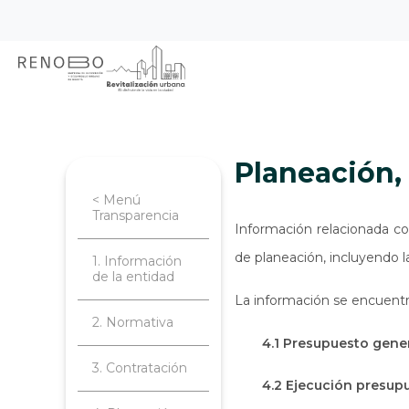
Sitio Web Empresa de Ren
Pasar
Inicio
Transparencia
Planeación, 
al
contenido
principal
Planeación
< Menú
Transparencia
Información relacionada co
de planeación, incluyendo l
1. Información
de la entidad
La información se encuentr
2. Normativa
4.1 Presupuesto gener
3. Contratación
4.2 Ejecución presup