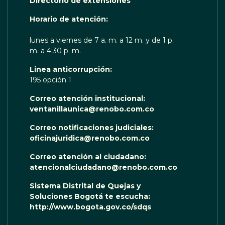
Directorio de extensiones
 TE ESCUCHA RENOBO
Horario de atención:
lunes a viernes de 7 a. m. a 12 m. y de 1 p.
m. a 4:30 p. m.
Linea anticorrupción:
195 opción 1
Correo atención institucional:
ventanillaunica@renobo.com.co
Correo notificaciones judiciales:
oficinajuridica@renobo.com.co
Correo atención al ciudadano:
atencionalciudadano@renobo.com.co
Sistema Distrital de Quejas y
Soluciones Bogotá te escucha:
http://www.bogota.gov.co/sdqs